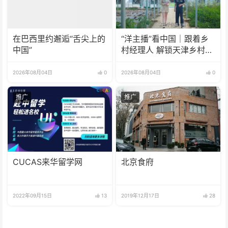
在巴西里约邂逅“舌尖上的
“洋主播”看中国｜跟着乡
中国”
村经理人 解锁天津乡村振
兴新模式
2026年08月04日
0
2026年08月04日
0
推广
推广
CUCAS来华留学网
北京食府
2022年09月15日
13
2019年12月17日
28