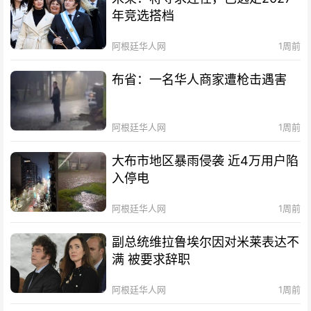
年竞选搭档
阿根廷华人网
1周前
布省：一名华人商家遭枪击遇害
阿根廷华人网
1周前
大布市地区暴雨侵袭 近4万用户陷
入停电
阿根廷华人网
1周前
副总统维拉鲁埃尔因对米莱表达不
满 被要求辞职
阿根廷华人网
1周前