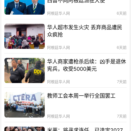
西暂不向阿根廷派驻大使
阿根廷华人网
6天前
华人超市发生火灾 丢弃商品遭民
众疯抢
阿根廷华人网
6天前
华人商家遭枪杀后续：凶手是退休
宪兵，收受5000美元
阿根廷华人网
7天前
教师工会本周一举行全国罢工
阿根廷华人网
7天前
米莱：将寻求连任，已选定2027