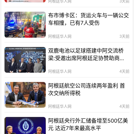
阿根廷华人网
3天前
布市博卡区：货运火车与一辆公交
车相撞，已有7人受伤
阿根廷华人网
3天前
双鹿电池以足球搭建中阿交流桥
梁:受邀出席阿根廷足协赞助商招
待会！
阿根廷华人网
4天前
阿根廷航空公司连续两年盈利 首
次交纳所得税
阿根廷华人网
4天前
阿根廷央行外汇储备增至500亿美
元 达近7年来最高水平