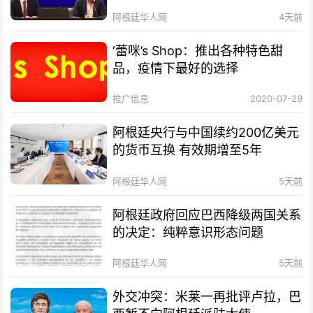
阿根廷华人网
4天前
‘蕾咪’s Shop：推出各种特色甜
品，疫情下最好的选择
推广信息
2020-07-29
阿根廷央行与中国续约200亿美元
的货币互换 有效期增至5年
阿根廷华人网
5天前
阿根廷政府回应巴西降级两国关系
的决定：纯粹意识形态问题
阿根廷华人网
5天前
外交冲突：米莱一再批评卢拉，巴