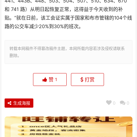
441、443B、448、503、504、507、510、634、670
和 741 路）从明日起恢复正常，这得益于今天收到的补
贴。”就在日前，该工会证实属于国家和布市管辖的104个线
路的公交车减少20%到30%的班次。
转载本网稿件不得篡改稿件主题，本网所载内容若涉及侵权请联系
删除。
赞
打赏
1
生成海报
0
0