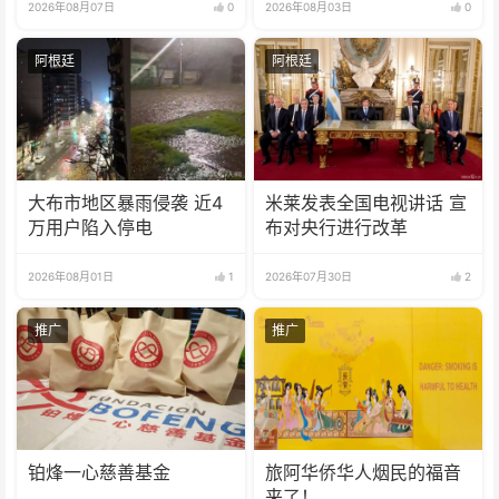
2026年08月07日
0
2026年08月03日
0
阿根廷
阿根廷
大布市地区暴雨侵袭 近4
米莱发表全国电视讲话 宣
万用户陷入停电
布对央行进行改革
2026年08月01日
1
2026年07月30日
2
推广
推广
铂烽一心慈善基金
旅阿华侨华人烟民的福音
来了！