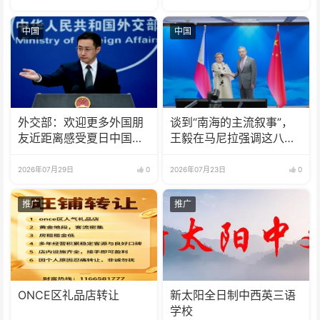
中国
中国
外交部：欢迎更多外国朋
谈到“南海的主流叙事”，
友近距离感受夏日中国的
王毅在马尼拉强调这八个
火热魅力
字
2026年07月29日
0
2026年07月23日
0
推广
推广
ONCE区礼品店转让
新太阳全日制中西英三语
学校