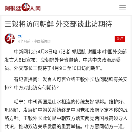
王毅将访问朝鲜 外交部谈此访期待
cui
关注
4个月前
· 中国新闻网
中新网北京4月8日电 (记者 郭超凯 谢雁冰)中国外交部
发言人8日宣布：应朝鲜外务省邀请，中共中央政治局委
王毅将访问朝鲜 外交部谈此访期
员、外交部长王毅将于4月9日至10日访问朝鲜。
待
有记者提问：发言人可否介绍王毅外长访问朝鲜有关安
排？中方对此访有何期待？
毛宁：中朝两国是山水相连的传统友好邻邦。维护好、
巩固好、发展好中朝关系始终是中国党和政府坚定不移的战
略方针。王毅外长此访是中朝双方落实两党两国最高领导人
共识，推动双边关系发展的重要举措。中方愿同朝方一道，