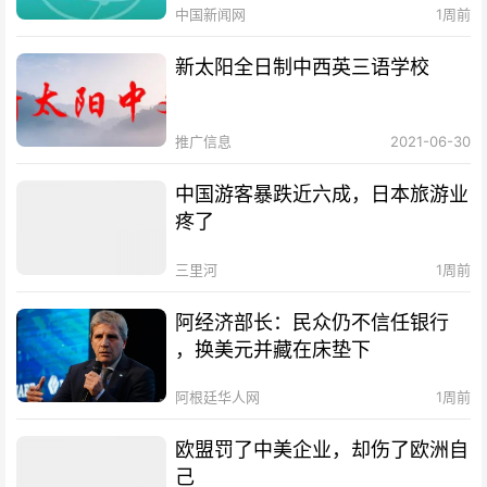
中国新闻网
1周前
新太阳全日制中西英三语学校
推广信息
2021-06-30
中国游客暴跌近六成，日本旅游业
疼了
三里河
1周前
阿经济部长：民众仍不信任银行
，换美元并藏在床垫下
阿根廷华人网
1周前
欧盟罚了中美企业，却伤了欧洲自
己