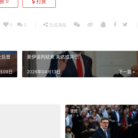
赞
打赏
0
0
0
生成海报
火后曾
美伊谈判结束 未达成共识
4月09日
2026年04月13日
下一篇 »
便民