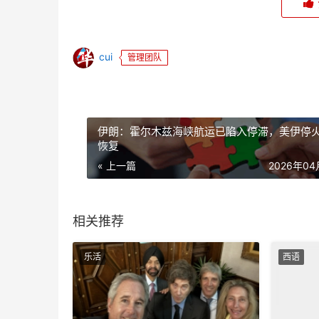
cui
管理团队
伊朗：霍尔木兹海峡航运已陷入停滞，美伊停
恢复
« 上一篇
2026年0
相关推荐
乐活
西语