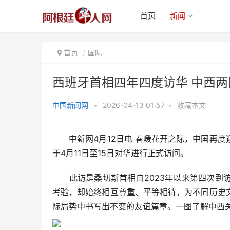
首页
新闻
首页
国际
西班牙首相四年四度访华 中西两
中国新闻网
•
2026-04-13 01:57
•
收藏本文
西班牙首相四年四度访华 中西两
国书写“变局中的不变友
中新网4月12日电 春暖花开之际，中国再度
于4月11日至15日对华进行正式访问。
此访是桑切斯首相自2023年以来第四次到访
考验，却始终相互尊重、平等相待，为不同历史
际局势中书写出不变的友谊篇章。一图了解中西