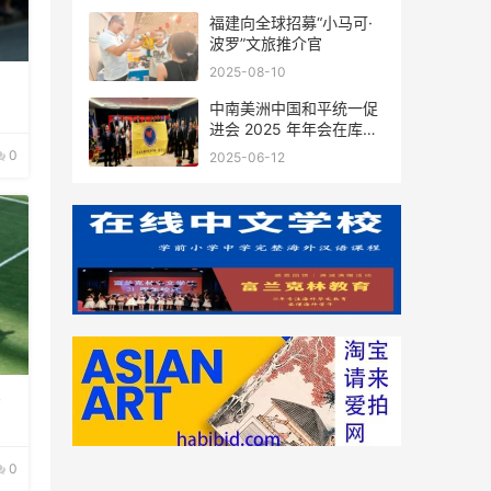
福建向全球招募“小马可·
波罗”文旅推介官
2025-08-10
中南美洲中国和平统一促
进会 2025 年年会在库拉
索圆满举行，共绘反“独”
0
2025-06-12
促统宏伟蓝图
界
0