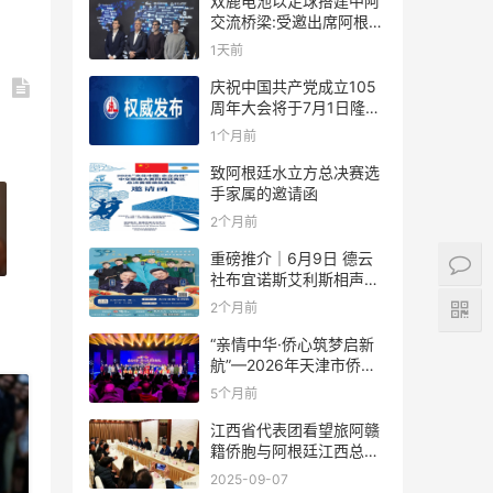
双鹿电池以足球搭建中阿
交流桥梁:受邀出席阿根廷
足协赞助商招待会！
1天前
庆祝中国共产党成立105
周年大会将于7月1日隆重
举行
1个月前
致阿根廷水立方总决赛选
手家属的邀请函
2个月前
重磅推介｜6月9日 德云
社布宜诺斯艾利斯相声专
场！国风曲艺邂逅南美风
2个月前
情，多元文化狂欢全城集
结！
“亲情中华·侨心筑梦启新
航”—2026年天津市侨界
新春联谊活动成功举办
5个月前
江西省代表团看望旅阿赣
籍侨胞与阿根廷江西总商
会座谈
2025-09-07