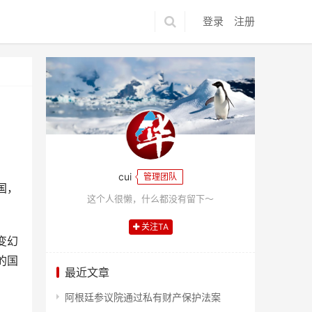
登录
注册
cui
管理团队
国，
这个人很懒，什么都没有留下～
关注TA
变幻
的国
最近文章
阿根廷参议院通过私有财产保护法案