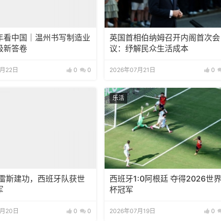
年看中国｜温州书写制造业
英国首相伯纳姆召开内阁首次会
级新答卷
议：纾解民众生活成本
7月22日
0
0
2026年07月21日
0
乐活
托雷斯建功，西班牙队获世
西班牙1:0阿根廷 夺得2026世
军
杯冠军
7月20日
0
0
2026年07月19日
0