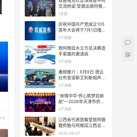
双鹿电池以足球搭建中阿
交流桥梁:受邀出席阿根廷
足协赞助商招待会！
1天前
庆祝中国共产党成立105
周年大会将于7月1日隆重
举行
1个月前
致阿根廷水立方总决赛选
手家属的邀请函
2个月前
重磅推介｜6月9日 德云
社布宜诺斯艾利斯相声专
场！国风曲艺邂逅南美风
2个月前
情，多元文化狂欢全城集
结！
“亲情中华·侨心筑梦启新
方
航”—2026年天津市侨界
新春联谊活动成功举办
5个月前
0
江西省代表团看望旅阿赣
籍侨胞与阿根廷江西总商
会座谈
2025-09-07