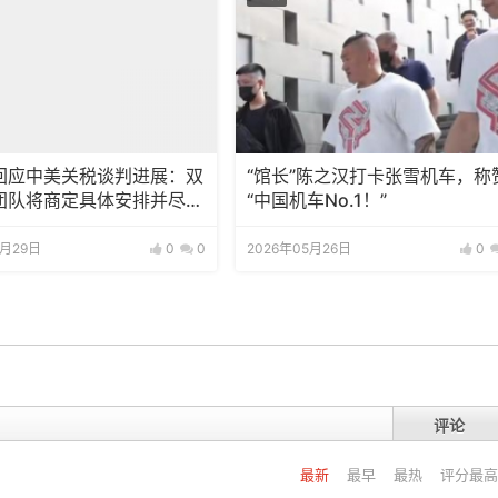
回应中美关税谈判进展：双
“馆长”陈之汉打卡张雪机车，称
团队将商定具体安排并尽快
“中国机车No.1！”
施
5月29日
0
0
2026年05月26日
0
评论
最新
最早
最热
评分最高