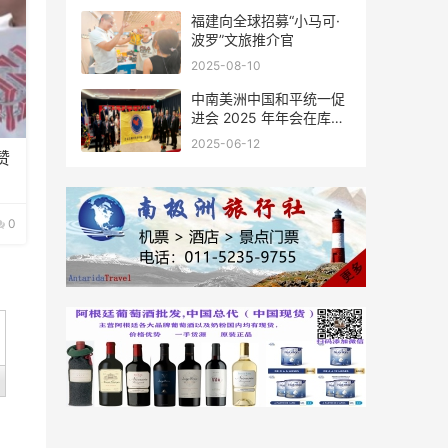
福建向全球招募“小马可·
波罗”文旅推介官
2025-08-10
中南美洲中国和平统一促
进会 2025 年年会在库拉
索圆满举行，共绘反“独”
2025-06-12
促统宏伟蓝图
赞
0