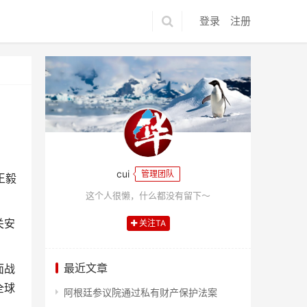
登录
注册
cui
管理团队
王毅
这个人很懒，什么都没有留下～
关安
关注TA
最近文章
面战
全球
阿根廷参议院通过私有财产保护法案