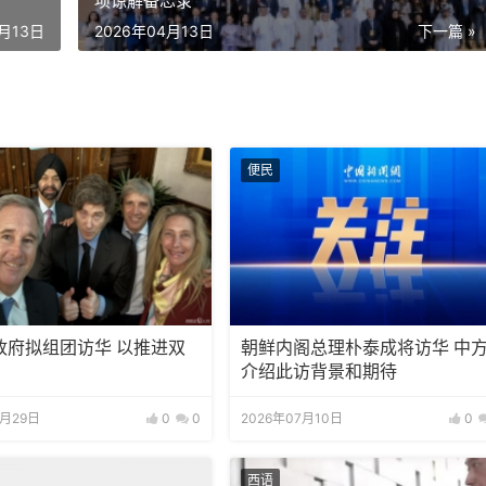
项谅解备忘录
4月13日
2026年04月13日
下一篇 »
便民
政府拟组团访华 以推进双
朝鲜内阁总理朴泰成将访华 中
介绍此访背景和期待
7月29日
0
0
2026年07月10日
0
西语