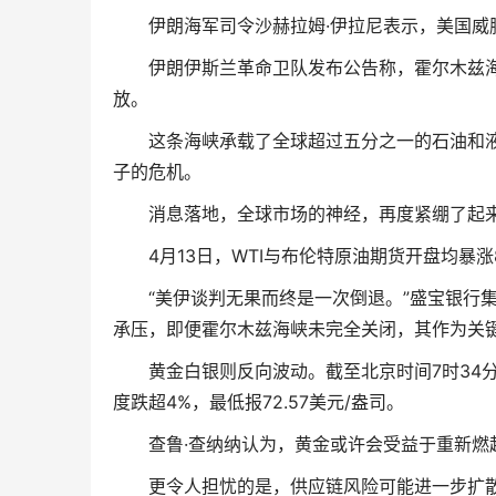
伊朗海军司令沙赫拉姆·伊拉尼表示，美国威胁
伊朗伊斯兰革命卫队发布公告称，霍尔木兹海
放。
这条海峡承载了全球超过五分之一的石油和液化
子的危机。
消息落地，全球市场的神经，再度紧绷了起
4月13日，WTI与布伦特原油期货开盘均暴涨
“美伊谈判无果而终是一次倒退。”盛宝银行集
承压，即便霍尔木兹海峡未完全关闭，其作为关
黄金白银则反向波动。截至北京时间7时34分，
度跌超4%，最低报72.57美元/盎司。
查鲁·查纳纳认为，黄金或许会受益于重新燃起
更令人担忧的是，供应链风险可能进一步扩