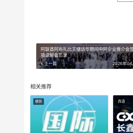
阿联酋阿布扎比王储访华期间中阿企业推介会签
项谅解备忘录
« 上一篇
2026年0
相关推荐
便民
西语