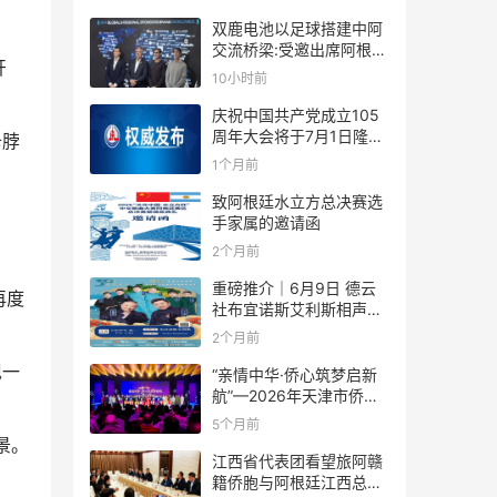
双鹿电池以足球搭建中阿
交流桥梁:受邀出席阿根廷
开
足协赞助商招待会！
10小时前
庆祝中国共产党成立105
周年大会将于7月1日隆重
卡脖
举行
1个月前
致阿根廷水立方总决赛选
手家属的邀请函
2个月前
重磅推介｜6月9日 德云
再度
社布宜诺斯艾利斯相声专
场！国风曲艺邂逅南美风
2个月前
情，多元文化狂欢全城集
现一
结！
“亲情中华·侨心筑梦启新
航”—2026年天津市侨界
新春联谊活动成功举办
5个月前
景。
江西省代表团看望旅阿赣
籍侨胞与阿根廷江西总商