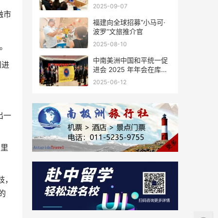
会座谈
2025-09-07
融市
福建向全球招募“小马可·
波罗”文旅推介官
2025-08-10
%。
中南美洲中国和平统一促
到进
进会 2025 年年会在库拉
索圆满举行，共绘反“独”
2025-06-12
促统宏伟蓝图
出一
三里
歧，
的