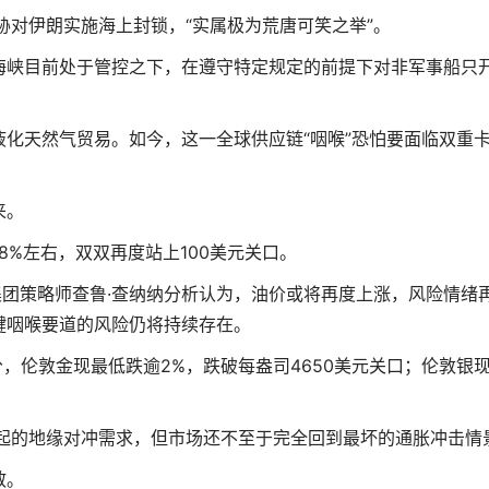
对伊朗实施海上封锁，“实属极为荒唐可笑之举”。
峡目前处于管控之下，在遵守特定规定的前提下对非军事船只
天然气贸易。如今，这一全球供应链“咽喉”恐怕要面临双重
来。
8%左右，双双再度站上100美元关口。
团策略师查鲁·查纳纳分析认为，油价或将再度上涨，风险情绪
键咽喉要道的风险仍将持续存在。
伦敦金现最低跌逾2%，跌破每盎司4650美元关口；伦敦银
的地缘对冲需求，但市场还不至于完全回到最坏的通胀冲击情
散。