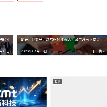
署24
匈牙利迎变局，欧尔班16年强人执政生涯画下句点
4月13日
2026年04月13日
下一篇 »
西语