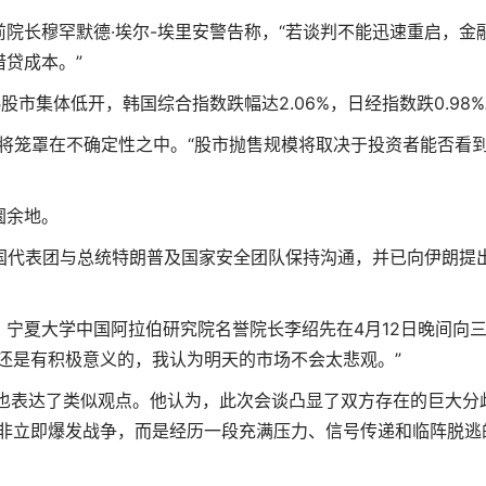
长穆罕默德·埃尔-埃里安警告称，“若谈判不能迅速重启，金
贷成本。”
集体低开，韩国综合指数跌幅达2.06%，日经指数跌0.98
笼罩在不确定性之中。“股市抛售规模将取决于投资者能否看
圜余地。
代表团与总统特朗普及国家安全团队保持沟通，并已向伊朗提
夏大学中国阿拉伯研究院名誉院长李绍先在4月12日晚间向
还是有积极意义的，我认为明天的市场不会太悲观。”
表达了类似观点。他认为，此次会谈凸显了双方存在的巨大分
并非立即爆发战争，而是经历一段充满压力、信号传递和临阵脱逃