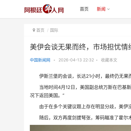
首页
新闻
首页
国际
美伊会谈无果而终，市场担忧情
中国新闻网
•
2026-04-13 22:32
•
收藏本文
美伊会谈无果而终，市场担忧情绪
伊斯兰堡的会谈，长达21小时，最终仍无果
蔓延
当地时间4月12日，美国副总统万斯在巴基斯
况下返回美国。”
由于在多个关键议题上存在明显分歧，美伊没
随后，双方再度剑拔弩张，筹码瞄准了霍尔