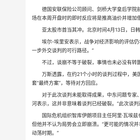
德国安联保险公司顾问、剑桥大学皇后学院前院
场在本周开盘时的即时反应将是推高油价并增加借
亚太股市首当其冲。北京时间4月13日，日韩股市
埃尔-埃里安表示，战争对经济影响的评估仍将
一步外交谈判的可行路径。”
不过，谈崩不等于破裂，事情也未必没有转
万斯透露，在约21个小时的谈判过程中，美国
套“最终方案”，等待对方回应。
对于此次谈判未能取得成果，中东问题专家、宁
河表示，这并非意味着谈判已经破裂。“此次谈判
国际危机组织智库伊朗项目主任阿里·瓦埃兹也
但他并不认为局势会立即崩溃。“更可能的情况
动荡时期。”