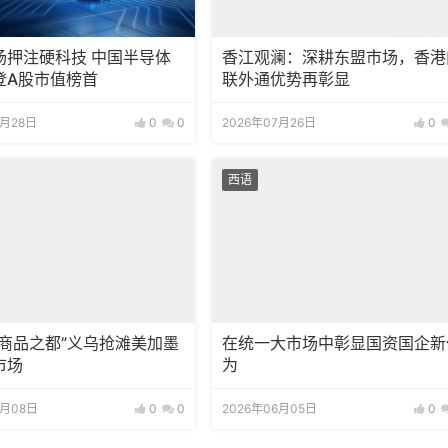
场押注硬科技 中国半导体
香江观澜：深耕东盟市场，香港
登A股市值榜首
联外通优势再彰显
7月28日
0
0
2026年07月26日
0
西语
小商品之都”义乌抢滩美加墨
在统一大市场中彰显国资国企新
市场
为
6月08日
0
0
2026年06月05日
0