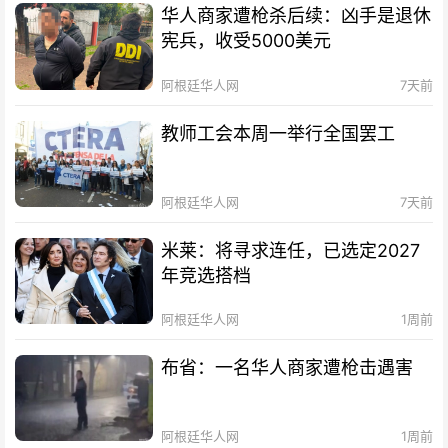
华人商家遭枪杀后续：凶手是退休
宪兵，收受5000美元
阿根廷华人网
7天前
教师工会本周一举行全国罢工
阿根廷华人网
7天前
米莱：将寻求连任，已选定2027
年竞选搭档
阿根廷华人网
1周前
布省：一名华人商家遭枪击遇害
阿根廷华人网
1周前