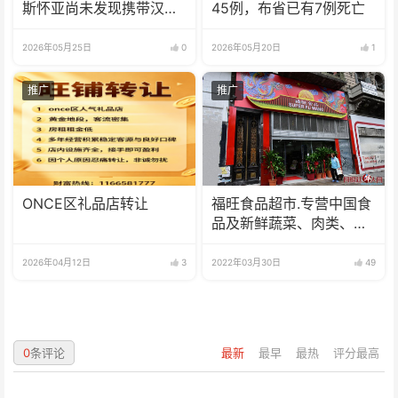
斯怀亚尚未发现携带汉坦
45例，布省已有7例死亡
病毒的老鼠
2026年05月25日
0
2026年05月20日
1
推广
推广
ONCE区礼品店转让
福旺食品超市.专营中国食
品及新鲜蔬菜、肉类、
鱼、海鲜
2026年04月12日
3
2022年03月30日
49
0
条评论
最新
最早
最热
评分最高