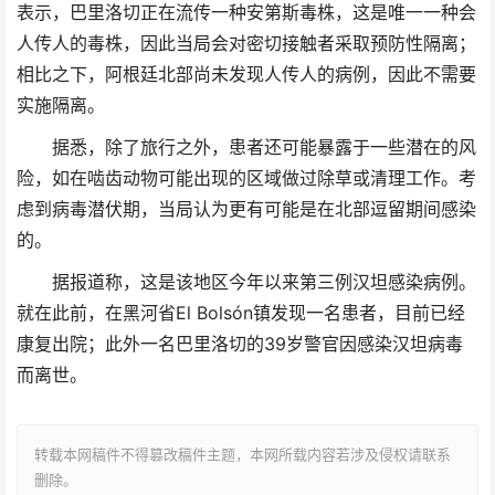
表示，巴里洛切正在流传一种安第斯毒株，这是唯一一种会
人传人的毒株，因此当局会对密切接触者采取预防性隔离；
相比之下，阿根廷北部尚未发现人传人的病例，因此不需要
实施隔离。
据悉，除了旅行之外，患者还可能暴露于一些潜在的风
险，如在啮齿动物可能出现的区域做过除草或清理工作。考
虑到病毒潜伏期，当局认为更有可能是在北部逗留期间感染
的。
据报道称，这是该地区今年以来第三例汉坦感染病例。
就在此前，在黑河省El Bolsón镇发现一名患者，目前已经
康复出院；此外一名巴里洛切的39岁警官因感染汉坦病毒
而离世。
转载本网稿件不得篡改稿件主题，本网所载内容若涉及侵权请联系
删除。