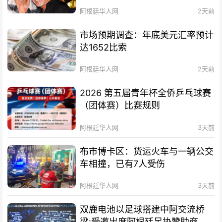
阿根廷华人网
2天前
市场预期调查：年底美元汇率预计
达1652比索
阿根廷华人网
2天前
2026 第五届青年杯全侨乒乓球赛
（团体赛）比赛规则
阿根廷华人网
3天前
布市博卡区：货运火车与一辆公交
车相撞，已有7人受伤
阿根廷华人网
3天前
双鹿电池以足球搭建中阿交流桥
梁:受邀出席阿根廷足协赞助商招