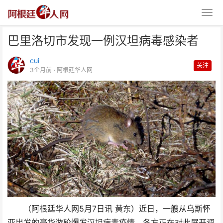
巴里洛切市发现一例汉坦病毒感染者
cui
关注
3个月前
· 阿根廷华人网
巴里洛切市发现一例汉坦病毒感染
者
（阿根廷华人网5月7日讯 黄东）近日，一艘从乌斯怀
亚出发的豪华游轮爆发汉坦病毒疫情，各方正在对此展开调