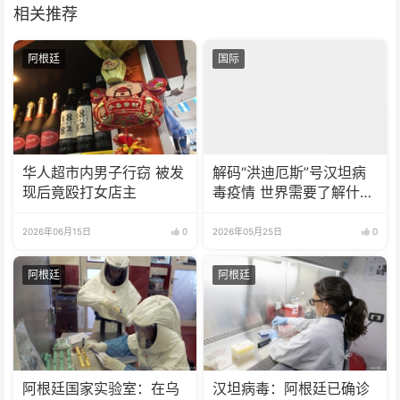
相关推荐
阿根廷
国际
华人超市内男子行窃 被发
解码“洪迪厄斯”号汉坦病
现后竟殴打女店主
毒疫情 世界需要了解什
么？
2026年06月15日
0
2026年05月25日
0
阿根廷
阿根廷
阿根廷国家实验室：在乌
汉坦病毒：阿根廷已确诊