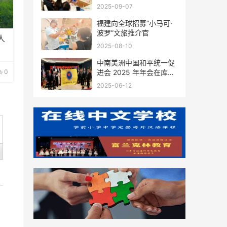
会座谈
2025-09-07
福建向全球招募“小马可·
波罗”文旅推介官
人
2025-08-10
中南美洲中国和平统一促
0
进会 2025 年年会在库拉
索圆满举行，共绘反“独”
2025-06-12
促统宏伟蓝图