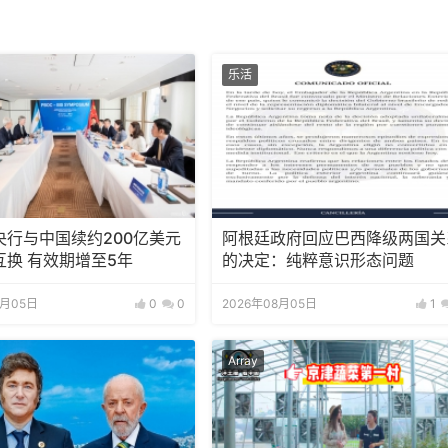
乐活
央行与中国续约200亿美元
阿根廷政府回应巴西降级两国关
互换 有效期增至5年
的决定：纯粹意识形态问题
8月05日
0
0
2026年08月05日
1
Array