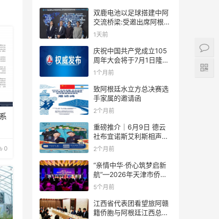
双鹿电池以足球搭建中阿
交流桥梁:受邀出席阿根廷
足协赞助商招待会！
1天前
庆祝中国共产党成立105
周年大会将于7月1日隆重
举行
1个月前
致阿根廷水立方总决赛选
手家属的邀请函
2个月前
系
重磅推介｜6月9日 德云
社布宜诺斯艾利斯相声专
场！国风曲艺邂逅南美风
0
2个月前
情，多元文化狂欢全城集
结！
“亲情中华·侨心筑梦启新
航”—2026年天津市侨界
新春联谊活动成功举办
5个月前
江西省代表团看望旅阿赣
籍侨胞与阿根廷江西总商