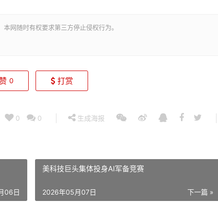
。本网随时有权要求第三方停止侵权行为。
赞
打赏
0
0
0
生成海报
美科技巨头集体投身AI军备竞赛
5月06日
2026年05月07日
下一篇 »