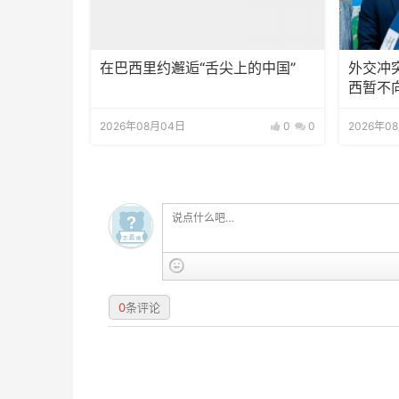
在巴西里约邂逅“舌尖上的中国”
外交冲
西暂不
2026年08月04日
0
0
2026年0
0
条评论