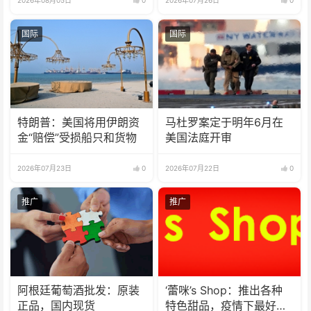
国际
国际
特朗普：美国将用伊朗资
马杜罗案定于明年6月在
金“赔偿”受损船只和货物
美国法庭开审
2026年07月23日
0
2026年07月22日
0
推广
推广
阿根廷葡萄酒批发：原装
‘蕾咪’s Shop：推出各种
正品，国内现货
特色甜品，疫情下最好的