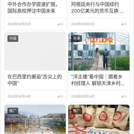
中外合作办学提速扩围，
阿根廷央行与中国续约
国际高校押注中国未来
200亿美元的货币互换 有
效期增至5年
2026年08月05日
0
2026年08月05日
0
中国
天津
在巴西里约邂逅“舌尖上的
“洋主播”看中国｜跟着乡
中国”
村经理人 解锁天津乡村振
兴新模式
2026年08月04日
0
2026年08月04日
0
推广
推广