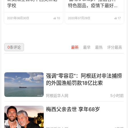
学校
特色甜品，疫情下最好的
选择
2021年06月30日
10
2020年07月29日
17
0
条评论
最新
最早
最热
评分最高
强调“零容忍”：阿根廷对非法捕捞
的外国渔船罚款18亿比索
阿根廷华人网
5小时前
梅西父亲去世 享年68岁