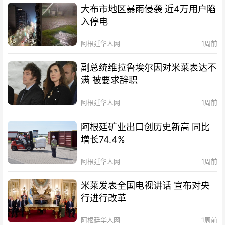
大布市地区暴雨侵袭 近4万用户陷
入停电
阿根廷华人网
1周前
副总统维拉鲁埃尔因对米莱表达不
满 被要求辞职
阿根廷华人网
1周前
阿根廷矿业出口创历史新高 同比
增长74.4%
阿根廷华人网
1周前
米莱发表全国电视讲话 宣布对央
行进行改革
阿根廷华人网
1周前