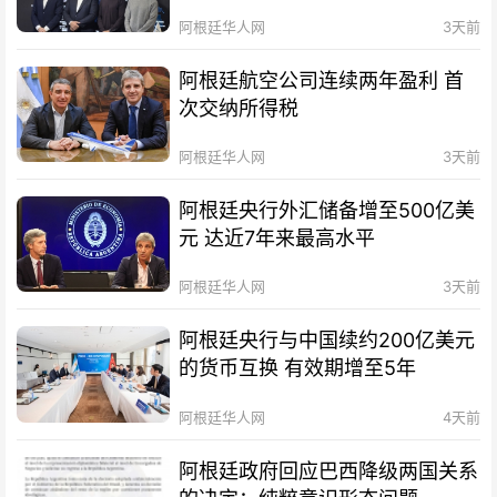
待会！
阿根廷华人网
3天前
阿根廷航空公司连续两年盈利 首
次交纳所得税
阿根廷华人网
3天前
阿根廷央行外汇储备增至500亿美
元 达近7年来最高水平
阿根廷华人网
3天前
阿根廷央行与中国续约200亿美元
的货币互换 有效期增至5年
阿根廷华人网
4天前
阿根廷政府回应巴西降级两国关系