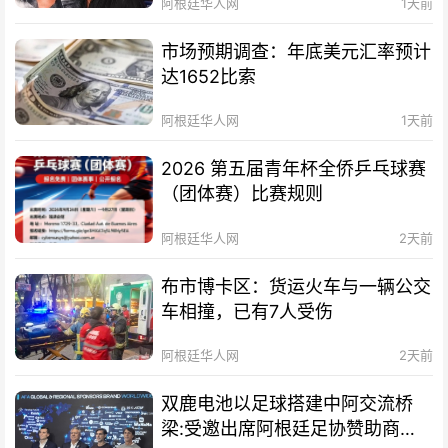
阿根廷华人网
1天前
市场预期调查：年底美元汇率预计
达1652比索
阿根廷华人网
1天前
2026 第五届青年杯全侨乒乓球赛
（团体赛）比赛规则
阿根廷华人网
2天前
布市博卡区：货运火车与一辆公交
车相撞，已有7人受伤
阿根廷华人网
2天前
双鹿电池以足球搭建中阿交流桥
梁:受邀出席阿根廷足协赞助商招