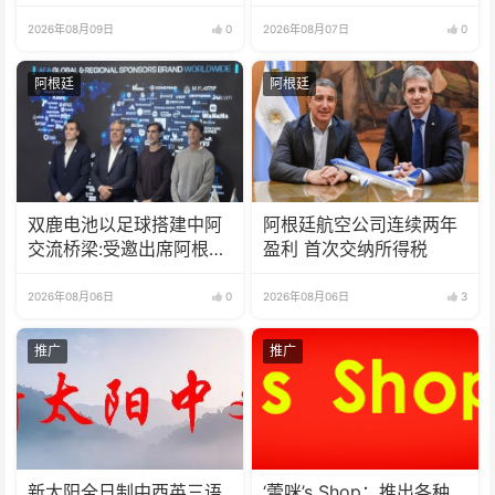
18亿比索
2026年08月09日
0
2026年08月07日
0
阿根廷
阿根廷
双鹿电池以足球搭建中阿
阿根廷航空公司连续两年
交流桥梁:受邀出席阿根廷
盈利 首次交纳所得税
足协赞助商招待会！
2026年08月06日
0
2026年08月06日
3
推广
推广
新太阳全日制中西英三语
‘蕾咪’s Shop：推出各种