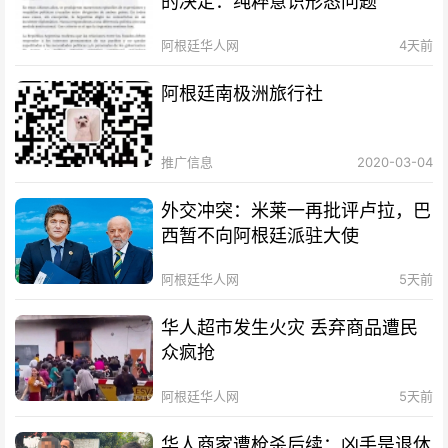
的决定：纯粹意识形态问题
阿根廷华人网
4天前
阿根廷南极洲旅行社
推广信息
2020-03-04
外交冲突：米莱一再批评卢拉，巴
西暂不向阿根廷派驻大使
阿根廷华人网
5天前
华人超市发生火灾 丢弃商品遭民
众疯抢
阿根廷华人网
5天前
华人商家遭枪杀后续：凶手是退休