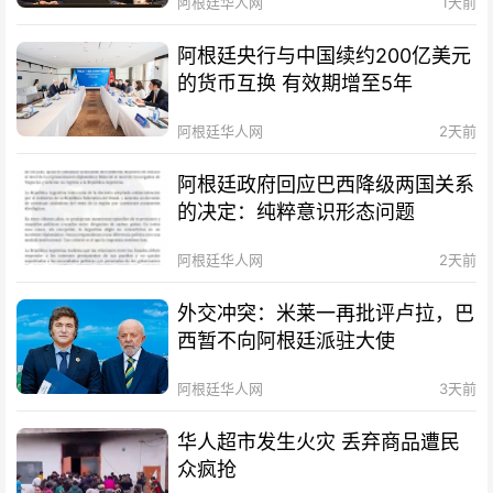
阿根廷华人网
1天前
阿根廷央行与中国续约200亿美元
的货币互换 有效期增至5年
阿根廷华人网
2天前
阿根廷政府回应巴西降级两国关系
的决定：纯粹意识形态问题
阿根廷华人网
2天前
外交冲突：米莱一再批评卢拉，巴
西暂不向阿根廷派驻大使
阿根廷华人网
3天前
华人超市发生火灾 丢弃商品遭民
众疯抢