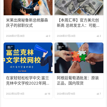
米莱出席秘鲁新总统藤森
【本周汇率】官方美元创
庆子的就职仪式
新高 总统发言人：可能会
到1800
2026年07月28日
0
2026年07月24日
2
推广
推广
在家轻轻松松学中文:富兰
阿根廷葡萄酒批发：原装
克林中文学校2022年网校
正品，国内现货
招生啦
2022年02月14日
16
2024年03月16日
7