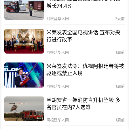
增长74.4%
阿根廷华人网
7天前
米莱发表全国电视讲话 宣布对央
行进行改革
阿根廷华人网
1周前
米莱签发法令：仇视阿根廷者将被
驱逐或禁止入境
阿根廷华人网
1周前
圣胡安省一架消防直升机坠毁 多
名官员在内7人遇难
阿根廷华人网
1周前