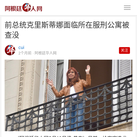
前总统克里斯蒂娜面临所在服刑公寓被
查没
cui
关注
2个月前
· 阿根廷华人网
前总统克里斯蒂娜面临所在服刑公
寓被查没