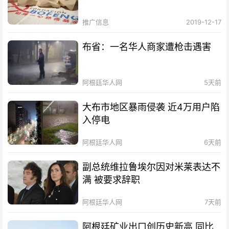
推广信息
2019-12-17
布省：一名华人商家遭枪击遇害
阿根廷华人网
5天前
大布市地区暴雨侵袭 近4万用户陷
入停电
阿根廷华人网
6天前
副总统维拉鲁埃尔因对米莱表达不
满 被要求辞职
阿根廷华人网
7天前
阿根廷矿业出口创历史新高 同比