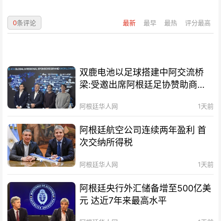
0
条评论
最新
最早
最热
评分最高
双鹿电池以足球搭建中阿交流桥
梁:受邀出席阿根廷足协赞助商招
待会！
阿根廷华人网
1天前
阿根廷航空公司连续两年盈利 首
次交纳所得税
阿根廷华人网
1天前
阿根廷央行外汇储备增至500亿美
元 达近7年来最高水平