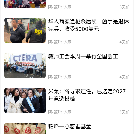
阿根廷华人网
3天前
华人商家遭枪杀后续：凶手是退休
宪兵，收受5000美元
阿根廷华人网
4天前
教师工会本周一举行全国罢工
阿根廷华人网
4天前
米莱：将寻求连任，已选定2027
年竞选搭档
阿根廷华人网
5天前
铂烽一心慈善基金