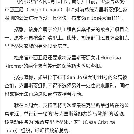
（阿根廷华人网5月16日讯 黄东）日前，检察官迭戈·
卢西亚尼（Diego Luciani ）申请对前总统克里斯蒂娜在家
服刑的公寓进行查没，具体位于布市San José大街111号。
据悉，该房产属于公共工程贪腐案相关的被查扣项目之
一，原本不再被查扣清单上。此外，司法部门还要求查扣克
里斯蒂娜家族的另外12处房产。
检察官卢西亚尼还要求将克里斯蒂娜女儿Florencia
Kirchner的两个装有美元的保险箱也予以查扣。
据报道称，如果位于布市San José大街111号的公寓被
查扣，克里斯蒂娜则不得不选择另外一处住家来服刑，同时
也或将无法再通过阳台与支持者互动。
就在本周六，支持者将再次聚集在克里斯蒂娜所在的公
寓附近，举行新一轮的“与克里斯蒂娜共饮马黛茶”的活动。
该活动由名为“释放克里斯蒂娜之家”（Casa Cristina
Libre）组织，呼吁释放前总统。