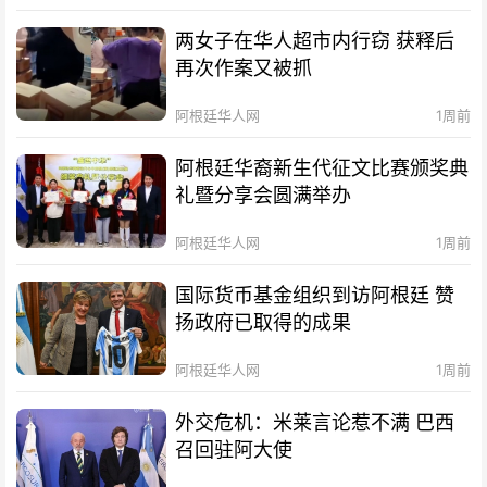
两女子在华人超市内行窃 获释后
再次作案又被抓
阿根廷华人网
1周前
阿根廷华裔新生代征文比赛颁奖典
礼暨分享会圆满举办
阿根廷华人网
1周前
国际货币基金组织到访阿根廷 赞
扬政府已取得的成果
阿根廷华人网
1周前
外交危机：米莱言论惹不满 巴西
召回驻阿大使