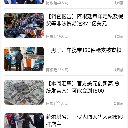
阿根廷华人网
1周前
【调查报告】阿根廷每年走私及假
货等非法贸易达320亿美元
阿根廷华人网
1周前
一男子开车携带130件枪支被查扣
阿根廷华人网
1周前
【本周汇率】官方美元创新高 总
统发言人：可能会到1800
阿根廷华人网
2周前
萨尔塔省：一伙人闯入华人超市殴
打店主