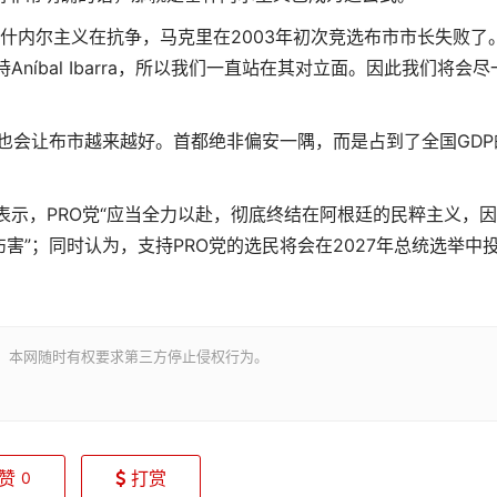
基什内尔主义在抗争，马克里在2003年初次竞选布市市长失败了
níbal Ibarra，所以我们一直站在其对立面。因此我们将会尽
也会让布市越来越好。首都绝非偏安一隅，而是占到了全国GDP
表示，PRO党“应当全力以赴，彻底终结在阿根廷的民粹主义，
害”；同时认为，支持PRO党的选民将会在2027年总统选举中
。本网随时有权要求第三方停止侵权行为。
赞
打赏
0