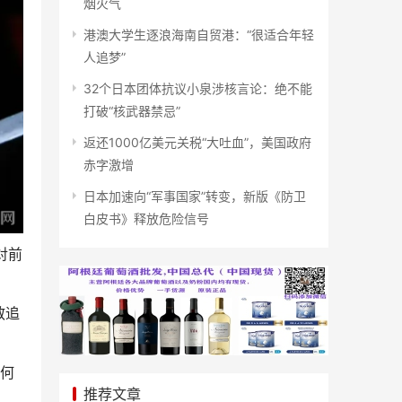
烟火气
港澳大学生逐浪海南自贸港：“很适合年轻
人追梦”
32个日本团体抗议小泉涉核言论：绝不能
打破“核武器禁忌”
返还1000亿美元关税“大吐血”，美国政府
赤字激增
日本加速向“军事国家”转变，新版《防卫
白皮书》释放危险信号
对前
散追
如何
推荐文章