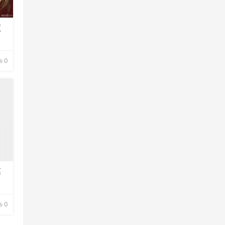
双
0
离
0