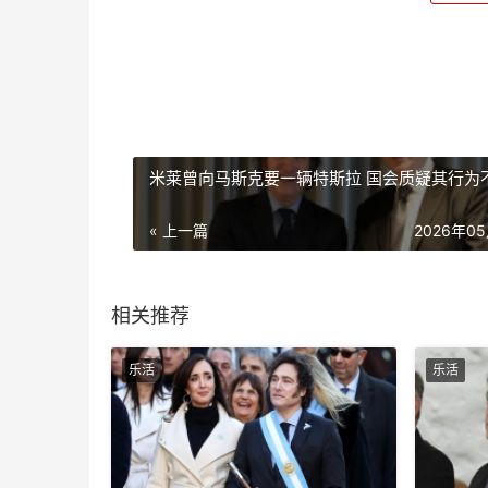
米莱曾向马斯克要一辆特斯拉 国会质疑其行为
« 上一篇
2026年0
相关推荐
乐活
乐活