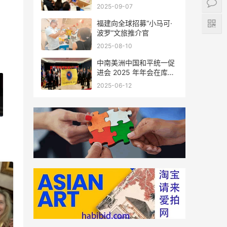
会座谈
2025-09-07
福建向全球招募“小马可·
波罗”文旅推介官
2025-08-10
中南美洲中国和平统一促
进会 2025 年年会在库拉
索圆满举行，共绘反“独”
2025-06-12
促统宏伟蓝图