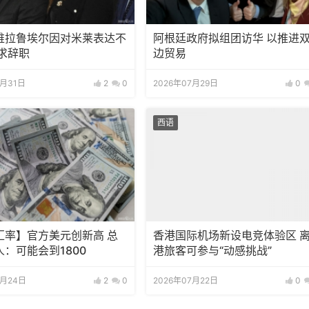
维拉鲁埃尔因对米莱表达不
阿根廷政府拟组团访华 以推进
求辞职
边贸易
7月31日
2
0
2026年07月29日
0
西语
汇率】官方美元创新高 总
香港国际机场新设电竞体验区 
：可能会到1800
港旅客可参与“动感挑战”
7月24日
2
0
2026年07月22日
0