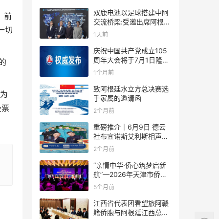
双鹿电池以足球搭建中阿
。前
交流桥梁:受邀出席阿根廷
一切
足协赞助商招待会！
1天前
庆祝中国共产党成立105
周年大会将于7月1日隆重
的
举行
1个月前
致阿根廷水立方总决赛选
因为
手家属的邀请函
投票
2个月前
重磅推介｜6月9日 德云
社布宜诺斯艾利斯相声专
场！国风曲艺邂逅南美风
2个月前
情，多元文化狂欢全城集
结！
“亲情中华·侨心筑梦启新
航”—2026年天津市侨界
新春联谊活动成功举办
5个月前
江西省代表团看望旅阿赣
籍侨胞与阿根廷江西总商