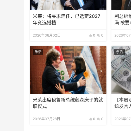
米莱：将寻求连任，已选定2027
副总统
年竞选搭档
满 被要
2026年08月02日
0
0
2026年0
乐活
乐活
米莱出席秘鲁新总统藤森庆子的就
【本周
职仪式
统发言人
2026年07月28日
0
0
2026年0