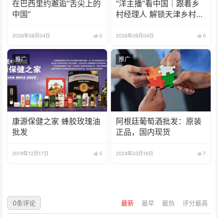
在巴西里约邂逅“舌尖上的
“洋主播”看中国｜跟着乡
中国”
村经理人 解锁天津乡村振
兴新模式
2026年08月04日
0
2026年08月04日
0
推广
推广
康源保健之家 蜂胶玫瑰油
阿根廷葡萄酒批发：原装
批发
正品，国内现货
2019年12月17日
5
2024年03月16日
7
0
条评论
最新
最早
最热
评分最高