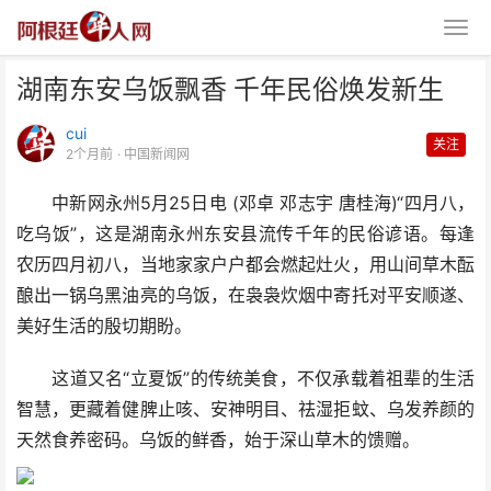
湖南东安乌饭飘香 千年民俗焕发新生
cui
关注
2个月前
· 中国新闻网
中新网永州5月25日电 (邓卓 邓志宇 唐桂海)“四月八，
吃乌饭”，这是湖南永州东安县流传千年的民俗谚语。每逢
湖南东安乌饭飘香 千年民俗焕发
农历四月初八，当地家家户户都会燃起灶火，用山间草木酝
新生
酿出一锅乌黑油亮的乌饭，在袅袅炊烟中寄托对平安顺遂、
美好生活的殷切期盼。
这道又名“立夏饭”的传统美食，不仅承载着祖辈的生活
智慧，更藏着健脾止咳、安神明目、祛湿拒蚊、乌发养颜的
天然食养密码。乌饭的鲜香，始于深山草木的馈赠。