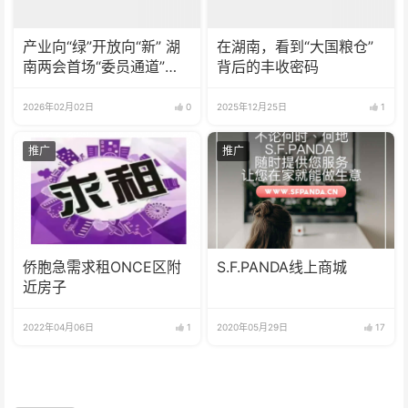
产业向“绿”开放向“新” 湖
在湖南，看到“大国粮仓”
南两会首场“委员通道”传
背后的丰收密码
递发展信心
2026年02月02日
0
2025年12月25日
1
推广
推广
侨胞急需求租ONCE区附
S.F.PANDA线上商城
近房子
2022年04月06日
1
2020年05月29日
17