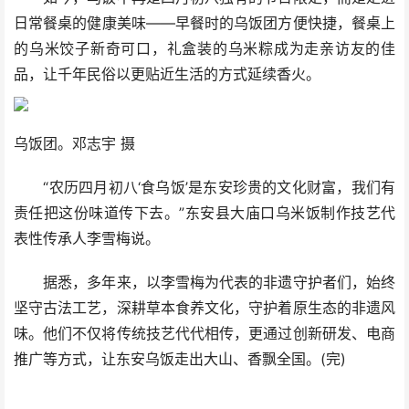
日常餐桌的健康美味——早餐时的乌饭团方便快捷，餐桌上
的乌米饺子新奇可口，礼盒装的乌米粽成为走亲访友的佳
品，让千年民俗以更贴近生活的方式延续香火。
乌饭团。邓志宇 摄
“农历四月初八‘食乌饭’是东安珍贵的文化财富，我们有
责任把这份味道传下去。”东安县大庙口乌米饭制作技艺代
表性传承人李雪梅说。
据悉，多年来，以李雪梅为代表的非遗守护者们，始终
坚守古法工艺，深耕草本食养文化，守护着原生态的非遗风
味。他们不仅将传统技艺代代相传，更通过创新研发、电商
推广等方式，让东安乌饭走出大山、香飘全国。(完)