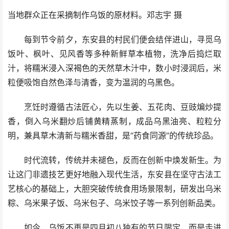
当地群众正在采摘制作乌饭的原材料。邓志宇 摄
每到节令前夕，东安县的村民们便会结伴进山，寻觅乌
饭叶、枫叶、见风香等多种新鲜草本植物，洗净后捣烂取
汁，将糯米浸入深褐色的天然草木汁中，数小时浸润后，米
粒便吸饱自然色泽与清香，变为温润的乌黑色。
烹饪时遵循古法匠心，先以生姜、五花肉、豆豉煸炒提
香，倒入乌米翻炒后铺黄精蒸制，成品乌黑油亮、粒粒分
明，兼具草木清新与糯米香甜，是“药食同源”的传统珍品。
时代流转，传统并未褪色，反而在创新中焕发新生。为
让这门非遗技艺更好地融入现代生活，东安县在坚守古法工
艺核心的基础上，大胆突破传统食用场景限制，研发出乌米
粽、乌米果子饭、乌米包子、乌米饺子等一系列创新品类。
如今，乌饭不再是四月初八独有的节日限定，而是走进