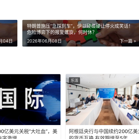
特朗普施压“急踩刹车”，伊以硬碰硬让停火成笑话！
危险博弈下的报复螺旋，何时休？
6月04日
2026年06月08日
下一篇 »
乐活
00亿美元关税“大吐血”，美
阿根廷央行与中国续约200亿美
赤字激增
的货币互换 有效期增至5年