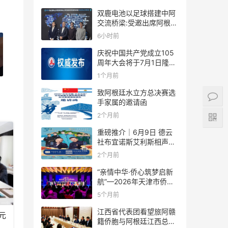
双鹿电池以足球搭建中阿
交流桥梁:受邀出席阿根廷
足协赞助商招待会！
6小时前
庆祝中国共产党成立105
周年大会将于7月1日隆重
举行
1个月前
致阿根廷水立方总决赛选
手家属的邀请函
2个月前
重磅推介｜6月9日 德云
社布宜诺斯艾利斯相声专
场！国风曲艺邂逅南美风
2个月前
情，多元文化狂欢全城集
结！
“亲情中华·侨心筑梦启新
航”—2026年天津市侨界
新春联谊活动成功举办
5个月前
江西省代表团看望旅阿赣
元
籍侨胞与阿根廷江西总商