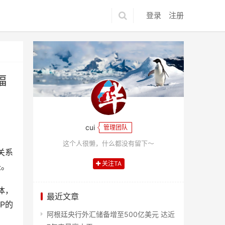
登录
注册
幅
cui
管理团队
这个人很懒，什么都没有留下～
关系
关注TA
失。
体，
最近文章
P的
阿根廷央行外汇储备增至500亿美元 达近