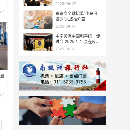
会座谈
2025-09-07
0
福建向全球招募“小马可·
波罗”文旅推介官
2025-08-10
中南美洲中国和平统一促
进会 2025 年年会在库拉
索圆满举行，共绘反“独”
2025-06-12
促统宏伟蓝图
国
0