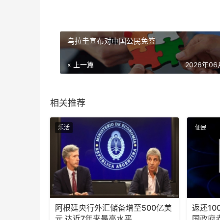
乌拉圭宣布对中国公民免签
« 上一篇
2026年0
相关推荐
乐活
便民
阿根廷央行外汇储备增至500亿美
返还10
元 达近7年来最高水平
国政府