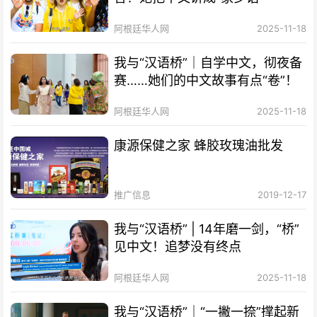
阿根廷华人网
2025-11-18
我与“汉语桥”｜自学中文，彻夜备
赛……她们的中文故事有点“卷”！
阿根廷华人网
2025-11-18
康源保健之家 蜂胶玫瑰油批发
推广信息
2019-12-17
我与“汉语桥” | 14年磨一剑，“桥”
见中文！追梦没有终点
阿根廷华人网
2025-11-18
我与“汉语桥”｜“一撇一捺”撑起新