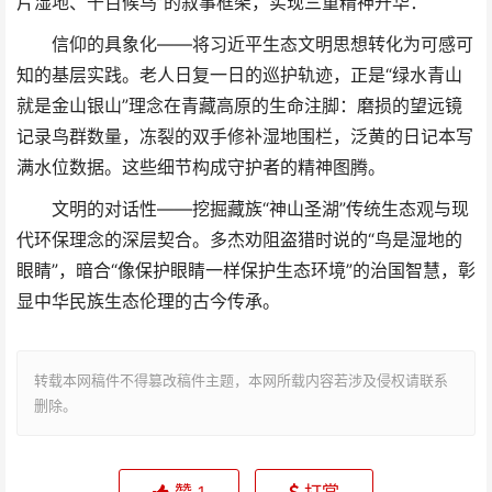
片湿地、千百候鸟”的叙事框架，实现三重精神升华：
信仰的具象化——将习近平生态文明思想转化为可感可
知的基层实践。老人日复一日的巡护轨迹，正是“绿水青山
就是金山银山”理念在青藏高原的生命注脚：磨损的望远镜
记录鸟群数量，冻裂的双手修补湿地围栏，泛黄的日记本写
满水位数据。这些细节构成守护者的精神图腾。
文明的对话性——挖掘藏族“神山圣湖”传统生态观与现
代环保理念的深层契合。多杰劝阻盗猎时说的“鸟是湿地的
眼睛”，暗合“像保护眼睛一样保护生态环境”的治国智慧，彰
显中华民族生态伦理的古今传承。
转载本网稿件不得篡改稿件主题，本网所载内容若涉及侵权请联系
删除。
1