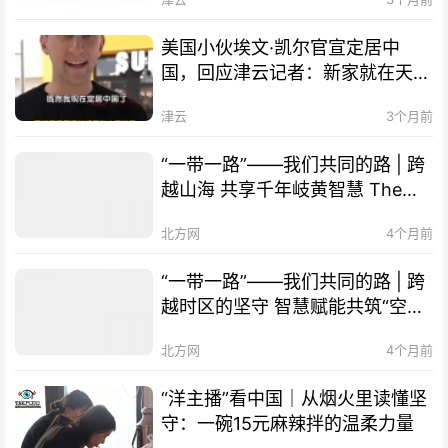
美国小伙埃文·凯尔官宣定居中
国，回应津云记者：新家就在天
津！
津云
3个月前
“一带一路”——我们共同的路 | 跨
越山海 共享千年岐黄智慧 The
Belt and Road Initiative – Our
北方网
4个月前
Shared Path | Transcending
Mountains and Seas, Sharing
“一带一路”——我们共同的路 | 跨
Millennia-old Qi-Huang Wisdom
越时区的坚守 智慧赋能共筑“空中
of TCM
丝路” The Belt and Road
北方网
4个月前
Initiative – Our Shared Path |
Smart Technology Empowers
“洋主播”看中国｜从烟火里读懂坚
Cooperation, "Air Silk Road"
守：一碗15元麻辣拌的温柔力量
Connects Times Zones