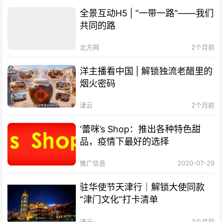
全景互动H5 | “一带一路”——我们
共同的路
北方网
2个月前
洋主播看中国 | 解锁独流老醋里的
烟火密码
津云
2个月前
‘蕾咪’s Shop：推出各种特色甜
品，疫情下最好的选择
推广信息
2020-07-29
驻华使节天津行｜解锁大使同款
“津门文化”打卡清单
津云
3个月前