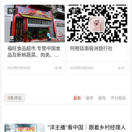
推广
推广
福旺食品超市.专营中国食
阿根廷南极洲旅行社
品及新鲜蔬菜、肉类、
鱼、海鲜
2022年03月30日
49
2020年03月04日
31
0
条评论
最新
最早
最热
评分最高
“洋主播”看中国｜跟着乡村经理人