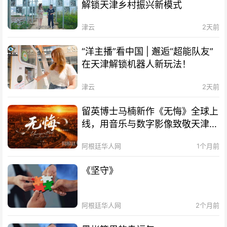
解锁天津乡村振兴新模式
津云
2天前
“洋主播”看中国 | 邂逅“超能队友”
在天津解锁机器人新玩法！
津云
2天前
留英博士马楠新作《无悔》全球上
线，用音乐与数字影像致敬天津海
河百年文脉
阿根廷华人网
1个月前
《坚守》
阿根廷华人网
2个月前