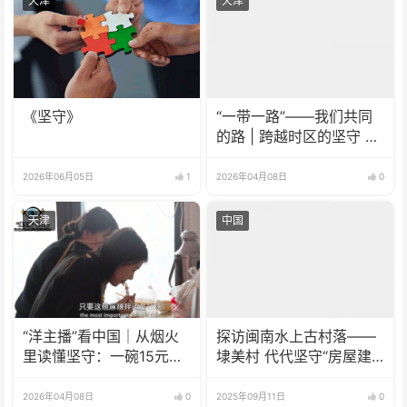
天津
天津
《坚守》
“一带一路”——我们共同
的路 | 跨越时区的坚守 智
慧赋能共筑“空中丝路”
The Belt and Road
2026年06月05日
1
2026年04月08日
0
Initiative – Our Shared
Path | Smart
天津
中国
Technology Empowers
Cooperation, "Air Silk
Road" Connects Times
Zones
“洋主播”看中国｜从烟火
探访闽南水上古村落——
里读懂坚守：一碗15元麻
埭美村 代代坚守“房屋建
辣拌的温柔力量
制不逾祖制”
2026年04月08日
0
2025年09月11日
0