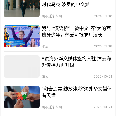
时代马克·波罗的中文梦
阿根廷华人网
2025-11-18
我与 “汉语桥”｜被中文“养”大的西
班牙少年，热爱可抵岁月漫长
津云
2025-11-18
8家海外华文媒体签约入驻 津云海
外传播力再升级
津云
2025-10-21
“和合之美 绽放津彩”海外华文媒体
看天津
阿根廷华人网
2025-10-21