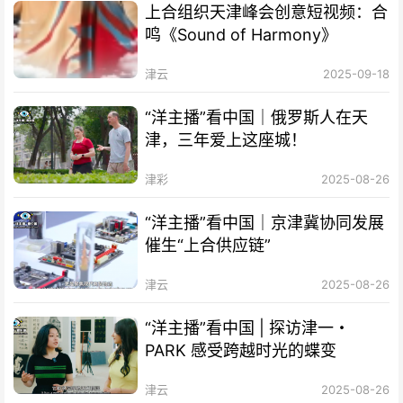
上合组织天津峰会创意短视频：合
鸣《Sound of Harmony》
津云
2025-09-18
“洋主播”看中国｜俄罗斯人在天
津，三年爱上这座城！
津彩
2025-08-26
“洋主播”看中国｜京津冀协同发展
催生“上合供应链”
津云
2025-08-26
“洋主播”看中国 | 探访津一・
PARK 感受跨越时光的蝶变
津云
2025-08-26