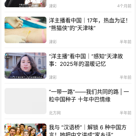
津彩
4个月前
洋主播看中国｜17年，热血为证！
“熊猫侠”的“天津味”
津彩
半年前
“洋主播”看中国｜“感知”天津故
事：2025年的温暖记忆
津彩
半年前
“一带一路”——我们共同的路 | 一
粒中国种子 十年中巴情缘
北方网
半年前
我与 “汉语桥”｜解锁 6 种中国方
言！她把中文讲成“家乡话”