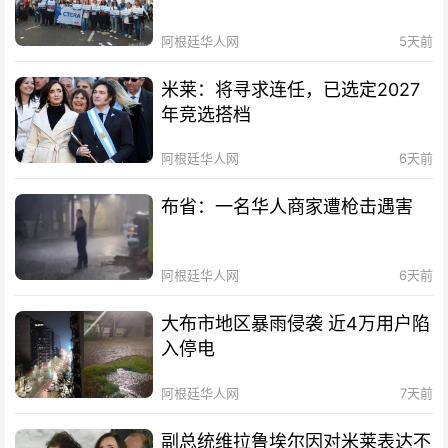
阿根廷华人网
5天前
米莱：将寻求连任，已选定2027
年竞选搭档
阿根廷华人网
6天前
布省：一名华人商家遭枪击遇害
阿根廷华人网
6天前
大布市地区暴雨侵袭 近4万用户陷
入停电
阿根廷华人网
7天前
副总统维拉鲁埃尔因对米莱表达不