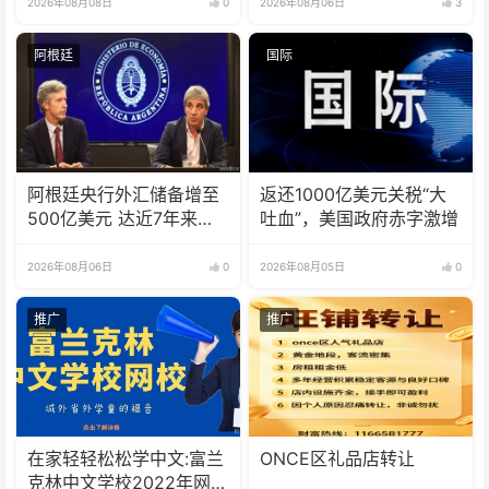
2026年08月08日
0
2026年08月06日
3
阿根廷
国际
阿根廷央行外汇储备增至
返还1000亿美元关税“大
500亿美元 达近7年来最
吐血”，美国政府赤字激增
高水平
2026年08月06日
0
2026年08月05日
0
推广
推广
在家轻轻松松学中文:富兰
ONCE区礼品店转让
克林中文学校2022年网校