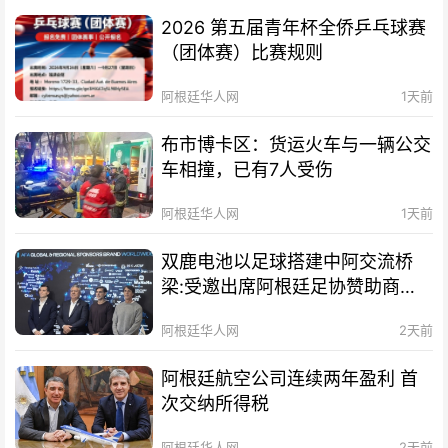
2026 第五届青年杯全侨乒乓球赛
（团体赛）比赛规则
阿根廷华人网
1天前
布市博卡区：货运火车与一辆公交
车相撞，已有7人受伤
阿根廷华人网
1天前
双鹿电池以足球搭建中阿交流桥
梁:受邀出席阿根廷足协赞助商招
待会！
阿根廷华人网
2天前
阿根廷航空公司连续两年盈利 首
次交纳所得税
阿根廷华人网
2天前