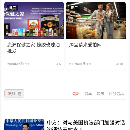
推广
推广
康源保健之家 蜂胶玫瑰油
淘宝请来爱拍网
批发
2019年12月17日
5
2022年04月11日
10
0
条评论
最新
最早
最热
评分最高
中方：对与美国执法部门加强对话
沟通持开放态度