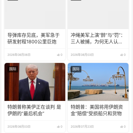
导弹库存见底，美军急于
冲绳美军上演“醉”与“罚”：
研发射程1800公里巨炮
三人被捕，为何无人认
罪？
2026年08月06日
0
2026年08月03日
0
国际
国际
特朗普称美伊正在谈判 是
特朗普：美国将用伊朗资
伊朗的“最后机会”
金“赔偿”受损船只和货物
2026年08月03日
0
2026年07月23日
0