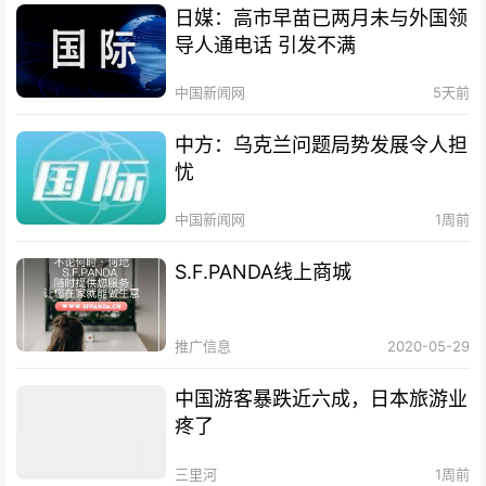
日媒：高市早苗已两月未与外国领
导人通电话 引发不满
中国新闻网
5天前
中方：乌克兰问题局势发展令人担
忧
中国新闻网
1周前
S.F.PANDA线上商城
推广信息
2020-05-29
中国游客暴跌近六成，日本旅游业
疼了
三里河
1周前