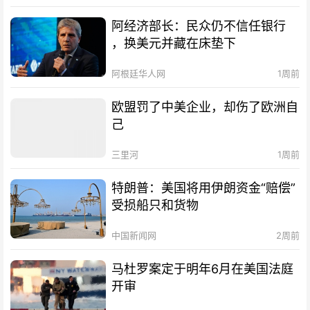
阿经济部长：民众仍不信任银行
，换美元并藏在床垫下
阿根廷华人网
1周前
欧盟罚了中美企业，却伤了欧洲自
己
三里河
1周前
特朗普：美国将用伊朗资金“赔偿”
受损船只和货物
中国新闻网
2周前
马杜罗案定于明年6月在美国法庭
开审