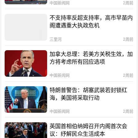
中国新闻网
2周前
不支持率反超支持率，高市早苗内
阁遭遇重大执政危机
三里河
2周前
加拿大总理：若美方关税生效，加
方将考虑所有回应选项
中国新闻网
2周前
特朗普警告：胡塞武装若封锁红
海，美国将采取行动
中国新闻网
2周前
英国首相伯纳姆召开内阁首次会
议：纾解民众生活成本