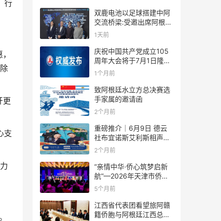
，行
双鹿电池以足球搭建中阿
交流桥梁:受邀出席阿根廷
足协赞助商招待会！
1天前
庆祝中国共产党成立105
惠，
周年大会将于7月1日隆重
—除
举行
1个月前
致阿根廷水立方总决赛选
手家属的邀请函
开更
2个月前
重磅推介｜6月9日 德云
心支
社布宜诺斯艾利斯相声专
场！国风曲艺邂逅南美风
2个月前
情，多元文化狂欢全城集
力
结！
“亲情中华·侨心筑梦启新
航”—2026年天津市侨界
新春联谊活动成功举办
5个月前
江西省代表团看望旅阿赣
籍侨胞与阿根廷江西总商
。