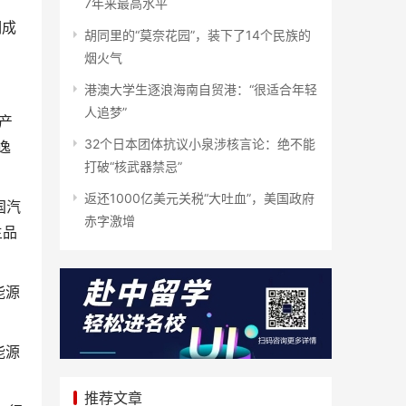
7年来最高水平
期成
胡同里的“莫奈花园”，装下了14个民族的
烟火气
港澳大学生逐浪海南自贸港：“很适合年轻
人追梦”
产
32个日本团体抗议小泉涉核言论：绝不能
逸
打破“核武器禁忌”
返还1000亿美元关税“大吐血”，美国政府
国汽
赤字激增
主品
能源
能源
推荐文章