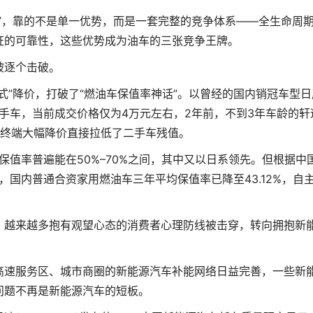
，靠的不是单一优势，而是一套完整的竞争体系——全生命周
证的可靠性，这些优势成为油车的三张竞争王牌。
逐个击破。
”降价，打破了“燃油车保值率神话”。以曾经的国内销冠车型日
二手车，当前成交价格仅为4万元左右，2年前，不到3年车龄的轩
车终端大幅降价直接拉低了二手车残值。
值率普遍能在50%–70%之间，其中又以日系领先。但根据中
，国内普通合资家用燃油车三年平均保值率已降至43.12%，自
越来越多抱有观望心态的消费者心理防线被击穿，转向拥抱新
速服务区、城市商圈的新能源汽车补能网络日益完善，一些新
问题不再是新能源汽车的短板。