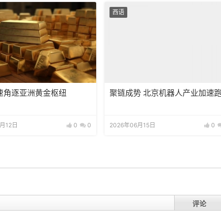
西语
速角逐亚洲黄金枢纽
聚链成势 北京机器人产业加速
7月12日
0
0
2026年06月15日
0
评论