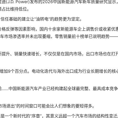
D. Power)发布的2026中国新能源汽车新车质量研究显示
题占比维持低位。
信任基础的建立让“油转电”的趋势更为坚定。
格反弹等因素影响，国内十余家新能源车企上调售价或收紧优
源汽车市场渗透率并未出现萎缩，零售销量前十榜单已说明趋势—
提升、销量快速增长，不仅仅是在国内市场，出口市场也在打
期增加9个百分点。电动化迭代与海外出口成为行业长期增长的核
……中国新能源汽车产业已经构建起全球最完整、最具成本竞争
。
市场退出”的时间窗口可能会比人们想象的要短得多。
是一个新时代的“序章”，其意义远超一个汽车市场的结构性变迁