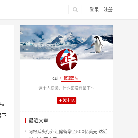
登录
注册
cui
管理团队
这个人很懒，什么都没有留下～
关注TA
%。
牌下
最近文章
阿根廷央行外汇储备增至500亿美元 达近