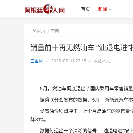
首页
新闻
首页
中国
销量前十再无燃油车 “油退电进
三里河
•
2026-06-11 23:18
•
收藏本文
销量前十再无燃油车 “油退电进”
按下加速键
5月，燃油车彻底退出了国内乘用车零售销量
据乘联分会发布的数据，5月，新能源汽车零售渗
受高油价剧烈冲击，上个月燃油车的零售量全线
降31%。
数据传递出一个清晰的信号：“油退电进”按