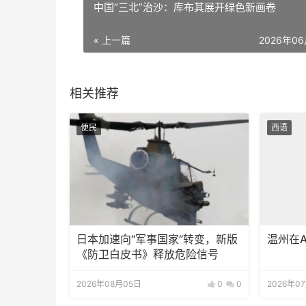
中国“三北”治沙：库布其展开绿色新画卷
« 上一篇
2026年0
相关推荐
便民
西语
日本加速向“军事国家”转变，新版
温州在
《防卫白皮书》释放危险信号
2026年08月05日
0
0
2026年0