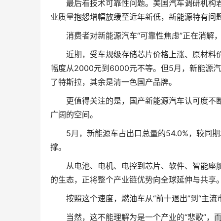
最后看技术可靠性问题。美国汽车调研机构君迪(J.
业质量抱怨增幅放缓至近年新低，新能源特有问
消费者对新能源汽车“可靠性焦虑”正在消解，
近期，受车规级存储芯片价格上涨、原材料价
幅度从2000元到6000元不等。但5月，新能
了特斯拉，其余是清一色国产品牌。
更值得关注的是，国产新能源汽车认可度不断
广阔的空间。
5月，新能源车占出口总量的54.0%，较同
撑。
从电池、电机、电控到芯片、软件、智能座舱
的生态，正将整个产业链优势向全球延伸与共享
按照这个速度，燃油车从“前十退出”到“主流
当然，这不能理解为是一个产业的“悲歌”，而