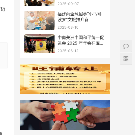
会座谈
2025-09-07
”迈
福建向全球招募“小马可·
波罗”文旅推介官
2025-08-10
中南美洲中国和平统一促
进会 2025 年年会在库拉
索圆满举行，共绘反“独”
2025-06-12
促统宏伟蓝图