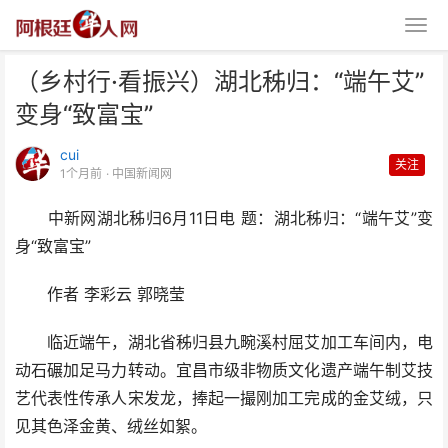
（乡村行·看振兴）湖北秭归：“端午艾”
变身“致富宝”
cui
关注
1个月前
· 中国新闻网
中新网湖北秭归6月11日电 题：湖北秭归：“端午艾”变
（乡村行·看振兴）湖北秭归：“端
身“致富宝”
午艾”变身“致富宝”
作者 李彩云 郭晓莹
临近端午，湖北省秭归县九畹溪村屈艾加工车间内，电
动石碾加足马力转动。宜昌市级非物质文化遗产端午制艾技
艺代表性传承人宋发龙，捧起一撮刚加工完成的金艾绒，只
见其色泽金黄、绒丝如絮。