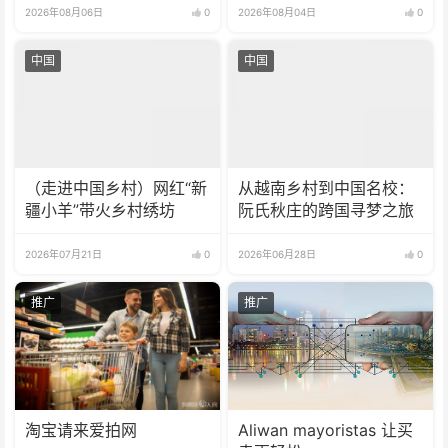
2026年08月06日
0
2026年08月04日
0
中国
中国
（走进中国乡村）网红“新
从越南乡村到中国名校：
疆小羊”带火乡村绣坊
阮氏秋庄的跨国寻梦之旅
2026年07月21日
0
2026年06月28日
0
推广
推广
淘宝请来爱拍网
Aliwan mayoristas 让买