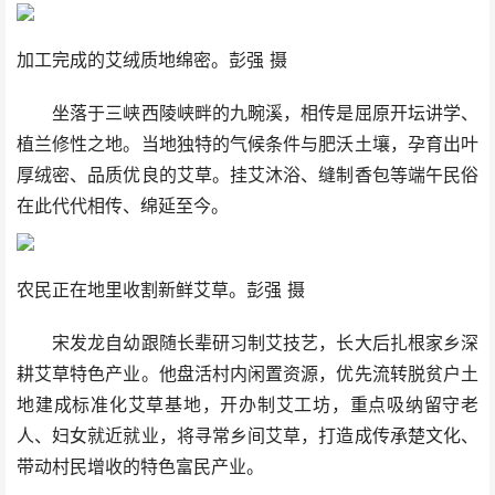
加工完成的艾绒质地绵密。彭强 摄
坐落于三峡西陵峡畔的九畹溪，相传是屈原开坛讲学、
植兰修性之地。当地独特的气候条件与肥沃土壤，孕育出叶
厚绒密、品质优良的艾草。挂艾沐浴、缝制香包等端午民俗
在此代代相传、绵延至今。
农民正在地里收割新鲜艾草。彭强 摄
宋发龙自幼跟随长辈研习制艾技艺，长大后扎根家乡深
耕艾草特色产业。他盘活村内闲置资源，优先流转脱贫户土
地建成标准化艾草基地，开办制艾工坊，重点吸纳留守老
人、妇女就近就业，将寻常乡间艾草，打造成传承楚文化、
带动村民增收的特色富民产业。