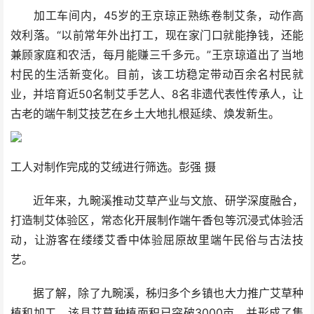
加工车间内，45岁的王京琼正熟练卷制艾条，动作高
效利落。“以前常年外出打工，现在家门口就能挣钱，还能
兼顾家庭和农活，每月能赚三千多元。”王京琼道出了当地
村民的生活新变化。目前，该工坊稳定带动百余名村民就
业，并培育近50名制艾手艺人、8名非遗代表性传承人，让
古老的端午制艾技艺在乡土大地扎根延续、焕发新生。
工人对制作完成的艾绒进行筛选。彭强 摄
近年来，九畹溪推动艾草产业与文旅、研学深度融合，
打造制艾体验区，常态化开展制作端午香包等沉浸式体验活
动，让游客在缕缕艾香中体验屈原故里端午民俗与古法技
艺。
据了解，除了九畹溪，秭归多个乡镇也大力推广艾草种
植和加工。该县艾草种植面积已突破3000亩，并形成了集