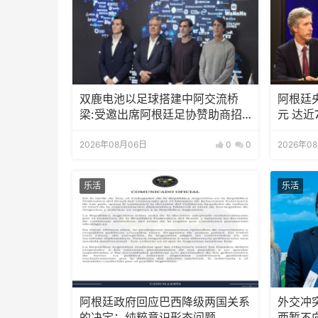
双鹿电池以足球搭建中阿交流桥
阿根廷
梁:受邀出席阿根廷足协赞助商招
元 达近
待会！
2026年08月06日
0
0
2026年0
乐活
乐活
阿根廷政府回应巴西降级两国关系
外交冲
的决定：纯粹意识形态问题
西暂不