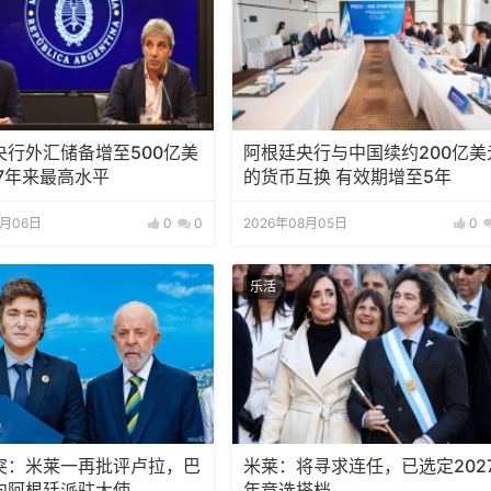
央行外汇储备增至500亿美
阿根廷央行与中国续约200亿美
7年来最高水平
的货币互换 有效期增至5年
8月06日
0
0
2026年08月05日
0
乐活
突：米莱一再批评卢拉，巴
米莱：将寻求连任，已选定202
向阿根廷派驻大使
年竞选搭档