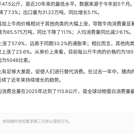
47.5公斤，是近20年来的最低水平。数据来源于今年前5个月
7.3%；出口量为31.22万吨，同比增长5.1%。
再加上牛肉价格相对于其他肉类的大幅上涨，导致牛肉消费量显
5.575万吨，同比下降了11.1%；人均消费量同比减少6.1%。
涨了57.9%，远高于同期33.2%的通胀率；相比而言，其他肉
上涨了23.6%。从单价上来看，目前每公斤牛肉的价格约为185
肉为5048比索。
比有足够大差距，促使人们进行替代消费。在过去一年中，猪肉
也延续了近年来持续增长的趋势。
费总量在2025年达到了113.8公斤，是全球动物蛋白消费量
。
。本网随时有权要求第三方停止侵权行为。