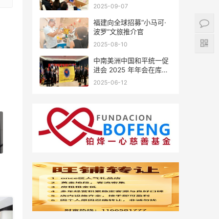
会座谈
2025-09-07
福建向全球招募“小马可·
波罗”文旅推介官
2025-08-10
中南美洲中国和平统一促
进会 2025 年年会在库拉
索圆满举行，共绘反“独”
2025-06-12
促统宏伟蓝图