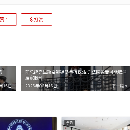
赞
打赏
1
约
前总统克里斯蒂娜疑参与抗议活动 法院警告可能取消
居家服刑
6月15日
2026年06月16日
下一篇 »
乐活