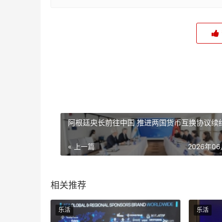
阿根廷央长前往中国 推进两国货币互换协议续
« 上一篇
2026年0
相关推荐
乐活
乐活