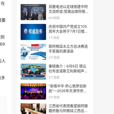
。在
双鹿电池以足球搭建中阿
交流桥梁:受邀出席阿根廷
足协赞助商招待会！
6小时前
著萎
庆祝中国共产党成立105
周年大会将于7月1日隆重
举行
类则
1个月前
69
致阿根廷水立方总决赛选
手家属的邀请函
2个月前
的人
重磅推介｜6月9日 德云
社布宜诺斯艾利斯相声专
场！国风曲艺邂逅南美风
最多
2个月前
情，多元文化狂欢全城集
结！
“亲情中华·侨心筑梦启新
航”—2026年天津市侨界
新春联谊活动成功举办
5个月前
江西省代表团看望旅阿赣
籍侨胞与阿根廷江西总商