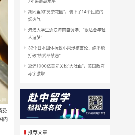
7年来最高水平
胡同里的“莫奈花园”，装下了14个民族的
烟火气
港澳大学生逐浪海南自贸港：“很适合年轻
人追梦”
32个日本团体抗议小泉涉核言论：绝不能
打破“核武器禁忌”
返还1000亿美元关税“大吐血”，美国政府
赤字激增
消费
国内
推荐文章