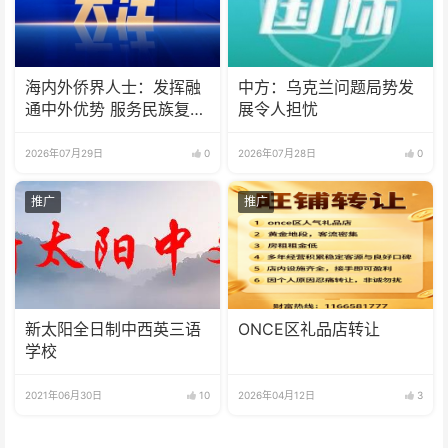
海内外侨界人士：发挥融
中方：乌克兰问题局势发
通中外优势 服务民族复兴
展令人担忧
伟业
2026年07月29日
0
2026年07月28日
0
推广
推广
新太阳全日制中西英三语
ONCE区礼品店转让
学校
2021年06月30日
10
2026年04月12日
3