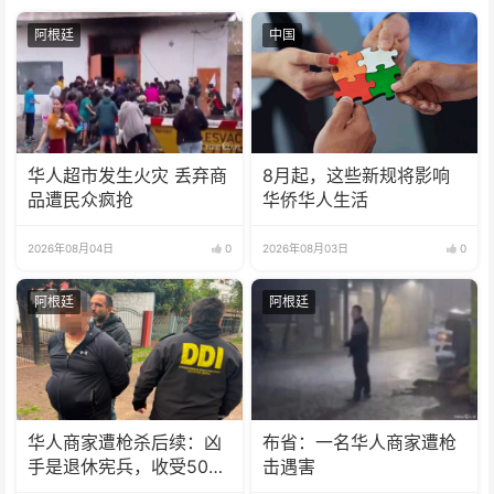
阿根廷
中国
华人超市发生火灾 丢弃商
8月起，这些新规将影响
品遭民众疯抢
华侨华人生活
2026年08月04日
0
2026年08月03日
0
阿根廷
阿根廷
华人商家遭枪杀后续：凶
布省：一名华人商家遭枪
手是退休宪兵，收受5000
击遇害
美元