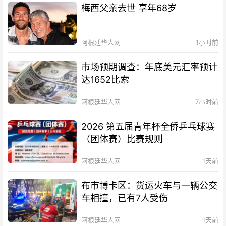
梅西父亲去世 享年68岁
阿根廷华人网
1小时前
市场预期调查：年底美元汇率预计
达1652比索
阿根廷华人网
7小时前
2026 第五届青年杯全侨乒乓球赛
（团体赛）比赛规则
阿根廷华人网
1天前
布市博卡区：货运火车与一辆公交
车相撞，已有7人受伤
阿根廷华人网
1天前