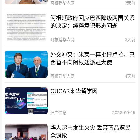
阿根廷华人网
3天前
阿根廷政府回应巴西降级两国关系
的决定：纯粹意识形态问题
阿根廷华人网
3天前
外交冲突：米莱一再批评卢拉，巴
西暂不向阿根廷派驻大使
阿根廷华人网
4天前
CUCAS来华留学网
推广信息
2022-09-15
华人超市发生火灾 丢弃商品遭民
众疯抢