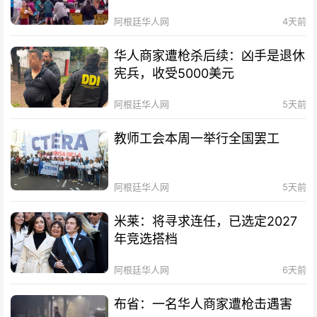
阿根廷华人网
4天前
华人商家遭枪杀后续：凶手是退休
宪兵，收受5000美元
阿根廷华人网
5天前
教师工会本周一举行全国罢工
阿根廷华人网
5天前
米莱：将寻求连任，已选定2027
年竞选搭档
阿根廷华人网
6天前
布省：一名华人商家遭枪击遇害