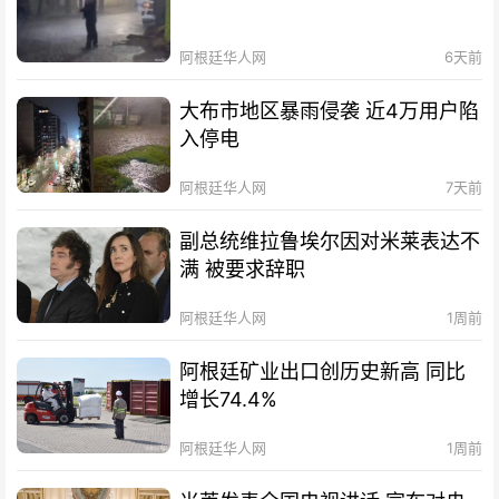
阿根廷华人网
6天前
大布市地区暴雨侵袭 近4万用户陷
入停电
阿根廷华人网
7天前
副总统维拉鲁埃尔因对米莱表达不
满 被要求辞职
阿根廷华人网
1周前
阿根廷矿业出口创历史新高 同比
增长74.4%
阿根廷华人网
1周前