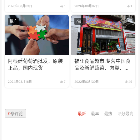
2026年08月03日
1
2026年08月02日
1
推广
推广
阿根廷葡萄酒批发：原装
福旺食品超市.专营中国食
正品，国内现货
品及新鲜蔬菜、肉类、
鱼、海鲜
2024年03月16日
7
2022年03月30日
49
0
条评论
最新
最早
最热
评分最高