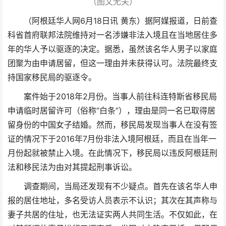
（图文无关）
（阿根廷华人网6月18日讯 黄东）据阿媒报道，日前查
科省首府联邦法院维持对一名涉嫌非法入境且在当地居住多
年的华人予以驱逐的决定。据悉，虽然该名华人男子以家庭
团聚为由申请居留，但这一理由并未获得认可。法院最终支
持国家移民局的驱逐令。
案件始于2018年2月份。当事人前往科连特斯省移民局
申请临时居留许可（俗称“白条”），理由是同一名已取得居
留身份的中国女子结婚。然而，移民局发现当事人在没有签
证的情况下于2016年7月份非法入境阿根廷，而且在当年一
月份起就被禁止入境。在此情况下，移民局以违反阿根廷刑
法和移民法为由对其提起刑事诉讼。
调查期间，当局还发现有不少疑点。首先在该名华人申
报的居住地址，多名受访人员表示不认识；其次在其声称与
妻子共居的住址，也无法证实两人共同生活。不仅如此，在