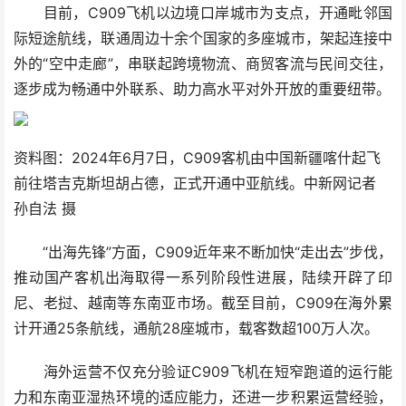
目前，C909飞机以边境口岸城市为支点，开通毗邻国
际短途航线，联通周边十余个国家的多座城市，架起连接中
外的“空中走廊”，串联起跨境物流、商贸客流与民间交往，
逐步成为畅通中外联系、助力高水平对外开放的重要纽带。
资料图：2024年6月7日，C909客机由中国新疆喀什起飞
前往塔吉克斯坦胡占德，正式开通中亚航线。中新网记者
孙自法 摄
“出海先锋”方面，C909近年来不断加快“走出去”步伐，
推动国产客机出海取得一系列阶段性进展，陆续开辟了印
尼、老挝、越南等东南亚市场。截至目前，C909在海外累
计开通25条航线，通航28座城市，载客数超100万人次。
海外运营不仅充分验证C909飞机在短窄跑道的运行能
力和东南亚湿热环境的适应能力，还进一步积累运营经验，