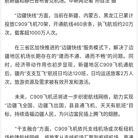
航新疆和静巴音布鲁克机场。中新网记者 孙自法 摄
“边疆快线”方面，当前在新疆、内蒙古、黑龙江已累计
投放C909飞机70架，开通航线460余条，执飞航班约20万
次，载客超1000万人次。
在三省区加快推进的“边疆快线”服务模式下，解决了边
疆地区机场长期存在的“建而不通、通而不畅”的问题。同
时，经济带动作用也初步显现，新疆地区C909飞机通航
后，疆内“支支互飞”航班日均达120班，日均运送旅客2万人
次，旅游资源及需求被有效开发和激活。
未来，C909飞机还将进一步织密航线网络，助力实现
“边疆飞全国、边疆飞出国，县县通飞机、天天有航班”目
标，持续造福边疆人民，为兴边富民插上腾飞的翅膀。
“干支融合”方面，C909飞机依托支线机场或次枢纽机
场构建航线网络，将旅客从支线机场汇聚到枢纽机场，再通