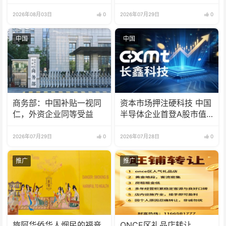
打压中国企业
2026年08月03日
0
2026年07月29日
0
中国
中国
商务部：中国补贴一视同
资本市场押注硬科技 中国
仁，外资企业同等受益
半导体企业首登A股市值
榜首
2026年07月29日
0
2026年07月28日
0
推广
推广
旅阿华侨华人烟民的福音
ONCE区礼品店转让