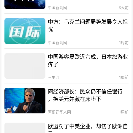
中国新闻网
3天前
中方：乌克兰问题局势发展令人担
忧
中国新闻网
1周前
中国游客暴跌近六成，日本旅游业
疼了
三里河
1周前
阿经济部长：民众仍不信任银行
，换美元并藏在床垫下
阿根廷华人网
1周前
欧盟罚了中美企业，却伤了欧洲自