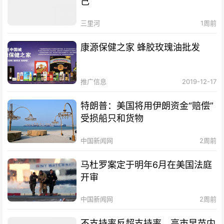
己
三里河
1周前
康源保健之家 蜂胶玫瑰油批发
推广信息
2019-12-17
特朗普：美国将用伊朗资金“赔偿”
受损船只和货物
中国新闻网
2周前
马杜罗案定于明年6月在美国法庭
开审
中国新闻网
2周前
不支持率反超支持率，高市早苗内