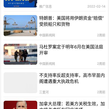
推广信息
2022-02-14
特朗普：美国将用伊朗资金“赔偿”
受损船只和货物
中国新闻网
2周前
马杜罗案定于明年6月在美国法庭
开审
中国新闻网
2周前
不支持率反超支持率，高市早苗内
阁遭遇重大执政危机
三里河
2周前
加拿大总理：若美方关税生效，加