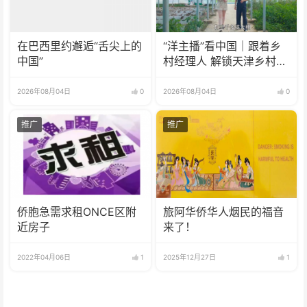
在巴西里约邂逅“舌尖上的
“洋主播”看中国｜跟着乡
中国”
村经理人 解锁天津乡村振
兴新模式
2026年08月04日
0
2026年08月04日
0
推广
推广
侨胞急需求租ONCE区附
旅阿华侨华人烟民的福音
近房子
来了！
2022年04月06日
1
2025年12月27日
1