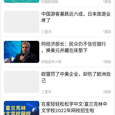
中国新闻网
1周前
中国游客暴跌近六成，日本旅游业
疼了
三里河
1周前
阿经济部长：民众仍不信任银行
，换美元并藏在床垫下
阿根廷华人网
1周前
欧盟罚了中美企业，却伤了欧洲自
己
三里河
1周前
在家轻轻松松学中文:富兰克林中
文学校2022年网校招生啦