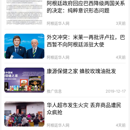
阿根廷政府回应巴西降级两国关系
的决定：纯粹意识形态问题
阿根廷华人网
3天前
外交冲突：米莱一再批评卢拉，巴
西暂不向阿根廷派驻大使
阿根廷华人网
4天前
康源保健之家 蜂胶玫瑰油批发
推广信息
2019-12-17
华人超市发生火灾 丢弃商品遭民
众疯抢
阿根廷华人网
4天前