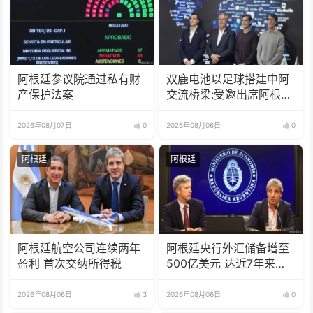
阿根廷参议院通过私有财
双鹿电池以足球搭建中阿
产保护法案
交流桥梁:受邀出席阿根廷
足协赞助商招待会！
2026年08月07日
0
2026年08月06日
0
阿根廷
阿根廷
阿根廷航空公司连续两年
阿根廷央行外汇储备增至
盈利 首次交纳所得税
500亿美元 达近7年来最
高水平
2026年08月06日
3
2026年08月06日
0