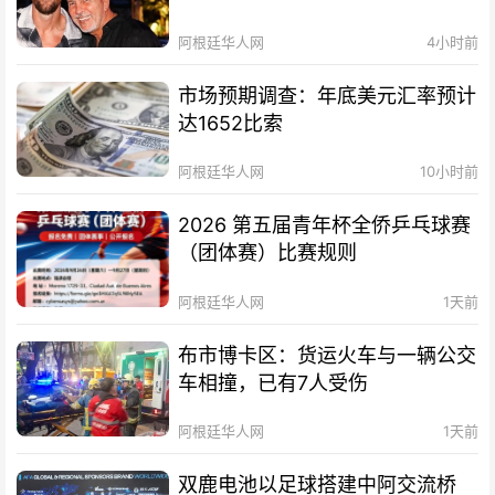
阿根廷华人网
4小时前
市场预期调查：年底美元汇率预计
达1652比索
阿根廷华人网
10小时前
2026 第五届青年杯全侨乒乓球赛
（团体赛）比赛规则
阿根廷华人网
1天前
布市博卡区：货运火车与一辆公交
车相撞，已有7人受伤
阿根廷华人网
1天前
双鹿电池以足球搭建中阿交流桥