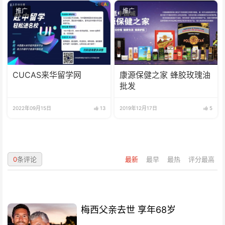
推广
推广
CUCAS来华留学网
康源保健之家 蜂胶玫瑰油
批发
2022年09月15日
13
2019年12月17日
5
0
条评论
最新
最早
最热
评分最高
梅西父亲去世 享年68岁