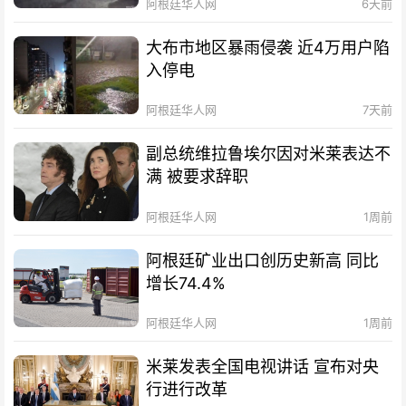
阿根廷华人网
6天前
大布市地区暴雨侵袭 近4万用户陷
入停电
阿根廷华人网
7天前
副总统维拉鲁埃尔因对米莱表达不
满 被要求辞职
阿根廷华人网
1周前
阿根廷矿业出口创历史新高 同比
增长74.4%
阿根廷华人网
1周前
米莱发表全国电视讲话 宣布对央
行进行改革