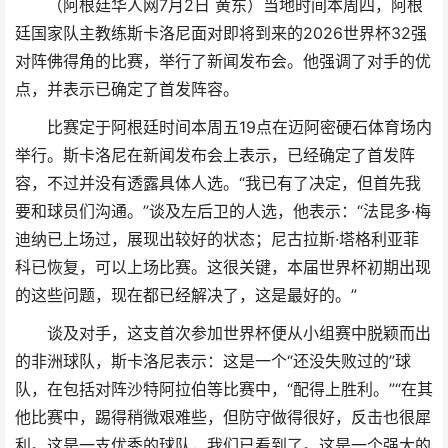
（阿根廷华人网7月2日 黄东）当地时间本周四，阿根
廷国家队主教练斯卡洛尼面对即将到来的2026世界杯32强
对阵佛得角的比赛，举行了新闻发布会。他强调了对手的优
点，并表示已确定了首发阵容。
比赛定于阿根廷时间本周五19点在迈阿密硬石体育场内
举行。斯卡洛尼在新闻发布会上表示，已经确定了首发阵
容，不过并没有透露具体人选。“我已有了决定，但首先我
要和球员们沟通。”谈及左后卫的人选，他表示：“法昆多·梅
迪纳已上场过，展现出较好的状态；尼古拉斯·塔格利亚菲
科已恢复，可以上场比赛。这很关键，本届世界杯初期出现
的这些问题，现在都已经解决了，这是最好的。”
谈及对手，这支首次参加世界杯便从小组赛中脱颖而出
的非洲球队，斯卡洛尼表示：这是一个“还没失败过的”球
队，在包括对阵沙特阿拉伯等比赛中，“配得上胜利。”“在其
他比赛中，踢得稍微艰难些，但防守做得很好，反击也很犀
利。这是一支优秀的球队，我们已看到了。这是一个强大的