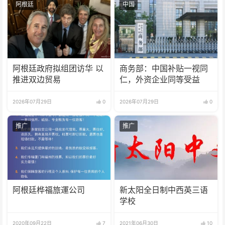
阿根廷
中国
阿根廷政府拟组团访华 以
商务部：中国补贴一视同
推进双边贸易
仁，外资企业同等受益
2026年07月29日
0
2026年07月29日
0
推广
推广
阿根廷桦福旅運公司
新太阳全日制中西英三语
学校
2020年09月22日
7
2021年06月30日
10