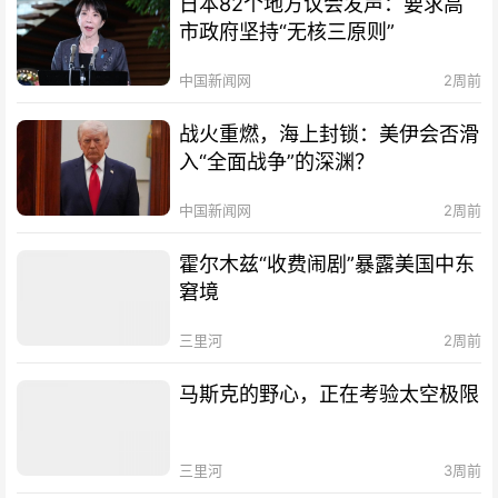
日本82个地方议会发声：要求高
市政府坚持“无核三原则”
中国新闻网
2周前
战火重燃，海上封锁：美伊会否滑
入“全面战争”的深渊？
中国新闻网
2周前
霍尔木兹“收费闹剧”暴露美国中东
窘境
三里河
2周前
马斯克的野心，正在考验太空极限
三里河
3周前