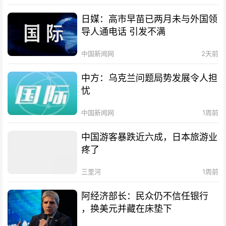
日媒：高市早苗已两月未与外国领
导人通电话 引发不满
中国新闻网
2天前
中方：乌克兰问题局势发展令人担
忧
中国新闻网
1周前
中国游客暴跌近六成，日本旅游业
疼了
三里河
1周前
阿经济部长：民众仍不信任银行
，换美元并藏在床垫下