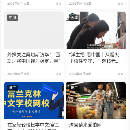
2026年07月13日
0
2026年07月05日
0
中国
天津
外媒关注桑切斯访华：“西
“洋主播”看中国｜从烟火
班牙将中国视为稳定力量”
里读懂坚守：一碗15元麻
辣拌的温柔力量
2026年04月15日
0
2026年04月08日
0
推广
推广
在家轻轻松松学中文:富兰
淘宝请来爱拍网