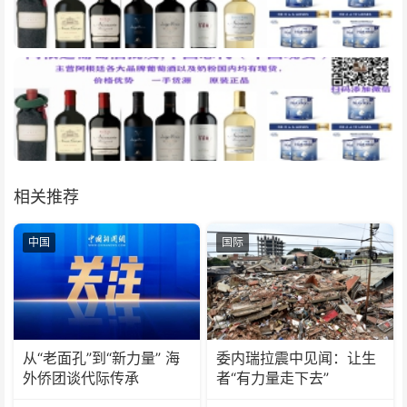
相关推荐
中国
国际
从“老面孔”到“新力量” 海
委内瑞拉震中见闻：让生
外侨团谈代际传承
者“有力量走下去”