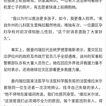
在投屏上轮放映现，供家属辨识。一位老人流泪亲吻着她手
机里亡子的照片，有志愿者快速上前拥抱她。
“我以为可以救治更多孩子，如今，我更像入殓师。”来
自外州的儿科医生里梅拉黯然地说。唯独有次，一位震区孕
妇孕检时初次得知胎儿性别，“这个好消息激励了大家好
久”。
事实上，据委内瑞拉代总统罗德里格斯表示，重灾区拉
瓜伊拉州的政府及市政厅官员几乎全部遇难，该州的军事和
警察部队亦有大量人员伤亡。她在回应外界批评救援力量不
足时表示，还将继续往灾区部署更多救援力量。
委内瑞拉国家法医学与法医科学服务局的法医维拉米尔
曾陪同一位生还者一次次地辨认、找寻自己失联的亲人。
“他不停地在废墟间奔波。我们也感同身受。”维拉米尔说，
“这就是我们必须竭尽全力的原因，每个家庭找到亲人，得