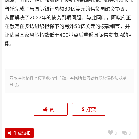
跳涨，阿根廷经济部加快了关键的金融措施。如经济部长卡
普托完成了与国际银行总额60亿美元的信贷再融资协议，
从而解决了2027年的债务到期问题。与此同时，阿政府正
在敲定在多边组织担保下的另外50亿美元的拨款细节，并
评估当国家风险指数低于400基点后重返国际信贷市场的可
能。
转载本网稿件不得篡改稿件主题，本网所载内容若涉及侵权请联系
删除。
赞
打赏
1
生成海报
0
0