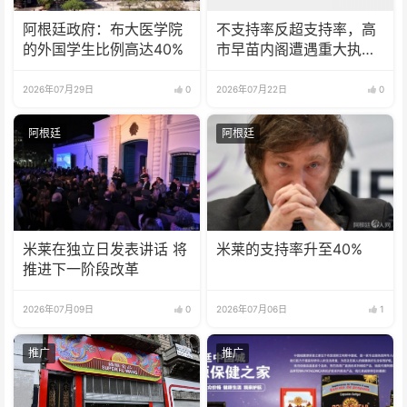
阿根廷政府：布大医学院
不支持率反超支持率，高
的外国学生比例高达40%
市早苗内阁遭遇重大执政
危机
2026年07月29日
0
2026年07月22日
0
阿根廷
阿根廷
米莱在独立日发表讲话 将
米莱的支持率升至40%
推进下一阶段改革
2026年07月09日
0
2026年07月06日
1
推广
推广