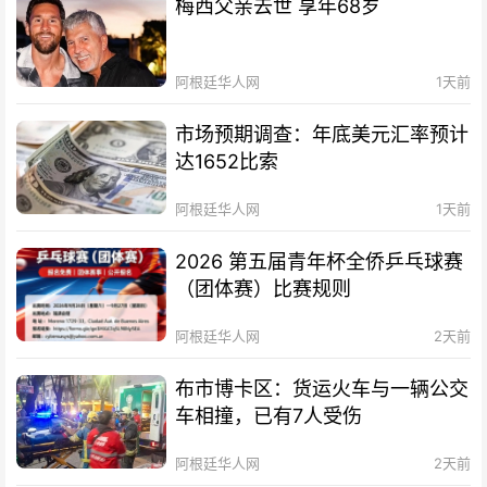
梅西父亲去世 享年68岁
阿根廷华人网
1天前
市场预期调查：年底美元汇率预计
达1652比索
阿根廷华人网
1天前
2026 第五届青年杯全侨乒乓球赛
（团体赛）比赛规则
阿根廷华人网
2天前
布市博卡区：货运火车与一辆公交
车相撞，已有7人受伤
阿根廷华人网
2天前