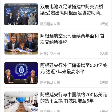
双鹿电池以足球搭建中阿交流桥
梁:受邀出席阿根廷足协赞助商招
待会！
阿根廷华人网
3天前
阿根廷航空公司连续两年盈利 首
次交纳所得税
阿根廷华人网
3天前
阿根廷央行外汇储备增至500亿美
元 达近7年来最高水平
阿根廷华人网
3天前
阿根廷央行与中国续约200亿美元
的货币互换 有效期增至5年
阿根廷华人网
4天前