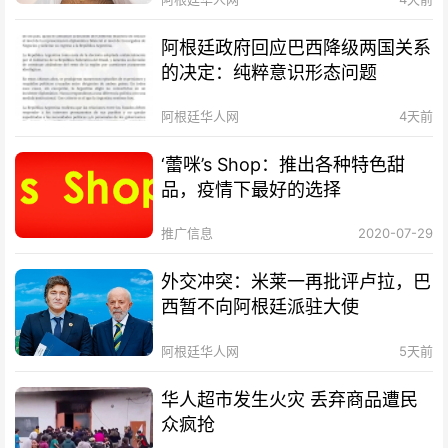
阿根廷政府回应巴西降级两国关系
的决定：纯粹意识形态问题
阿根廷华人网
4天前
‘蕾咪’s Shop：推出各种特色甜
品，疫情下最好的选择
推广信息
2020-07-29
外交冲突：米莱一再批评卢拉，巴
西暂不向阿根廷派驻大使
阿根廷华人网
5天前
华人超市发生火灾 丢弃商品遭民
众疯抢