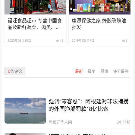
福旺食品超市.专营中国食
康源保健之家 蜂胶玫瑰油
品及新鲜蔬菜、肉类、
批发
鱼、海鲜
2022年03月30日
49
2019年12月17日
5
0
条评论
最新
最早
最热
评分最高
强调“零容忍”：阿根廷对非法捕捞
的外国渔船罚款18亿比索
阿根廷华人网
3小时前