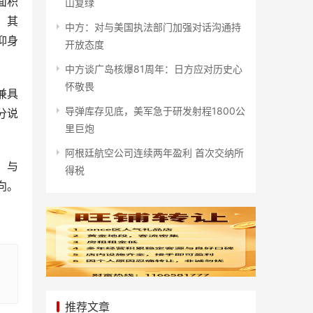
面积
山复绿
，其
中方：对与美国执法部门加强对话沟通持
仰身
开放态度
中方谈广岛核爆81周年：日方应对历史心
怀敬畏
兼具
导弹库存见底，美军急于研发射程1800公
分说
里巨炮
阿根廷航空公司连续两年盈利 首次交纳所
，与
得税
向。
推荐文章