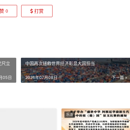
赞
打赏
0
定尺立
中国再次拯救世界经济彰显大国担当
7月05日
2026年07月08日
下一篇 »
乐活