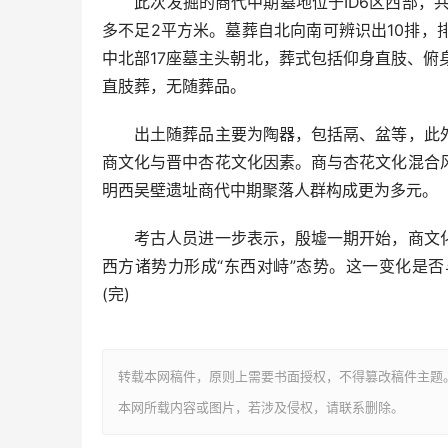
此次发掘的商代中期墓地位于ID6区西部，共
多不足2平方米。墓葬自北向南可辨识出10排
中北部17座墓主头朝北，葬式包括仰身直肢、俯
直肢葬，无随葬品。
出土随葬品主要为陶器，包括鬲、盆等，此外
商文化与晋中杏花文化因素。商与杏花文化混合
明西吴壁遗址商代中期聚落人群构成更为多元。
考古人员进一步表示，殷墟一期开始，商文化
西方诸势力形成“东西对峙”态势。这一变化是
(完)
转载本网稿件，原则上需要书面授权，不得篡改稿件主题
本网所载内容或图片，若涉及侵权，请联系删除。