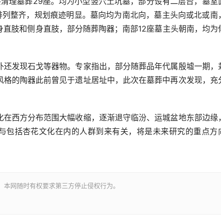
清理墓葬29座。均为小型竖穴土坑墓，部分设有二层台，墓室
，排列整齐，规划痕迹明显。墓向均为南北向，墓主头向或北或南
身直肢和侧身直肢，部分随葬陶器；南部12座墓主头朝南，均为
还发现石戈等器物。专家指出，部分随葬品年代属殷墟一期，
风格的陶器此前曾见于遗址居址中，此次在墓葬中再次发现，充
在西方分布范围大幅收缩，逐渐退守临汾、运城盆地东部边缘
否与包括杏花文化在内的人群到来有关，将是未来研究的重点方
。本网随时有权要求第三方停止侵权行为。