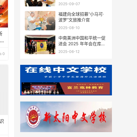
会座谈
2025-09-07
福建向全球招募“小马可·
波罗”文旅推介官
2025-08-10
新
中南美洲中国和平统一促
的通
进会 2025 年年会在库拉
索圆满举行，共绘反“独”
2025-06-12
0
促统宏伟蓝图
识