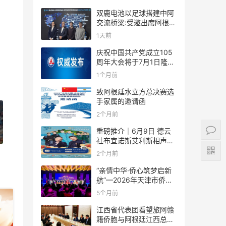
双鹿电池以足球搭建中阿
交流桥梁:受邀出席阿根廷
足协赞助商招待会！
1天前
庆祝中国共产党成立105
周年大会将于7月1日隆重
举行
1个月前
致阿根廷水立方总决赛选
手家属的邀请函
2个月前
重磅推介｜6月9日 德云
社布宜诺斯艾利斯相声专
场！国风曲艺邂逅南美风
2个月前
情，多元文化狂欢全城集
结！
“亲情中华·侨心筑梦启新
航”—2026年天津市侨界
新春联谊活动成功举办
5个月前
江西省代表团看望旅阿赣
籍侨胞与阿根廷江西总商