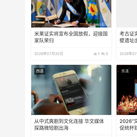
米莱证实将宣布全国放假，迎接国
考古证
家队荣归
壁遗址
2026年07月20日
1
0
2026年0
西语
乐活
从中式爽剧到文化连接 华文媒体
2026
探路微短剧出海
促统杯