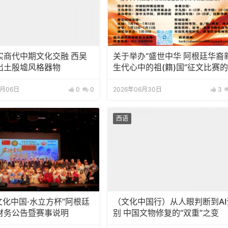
实商代中期文化交融 西吴
关于举办“盛世中华 阿根廷华裔
出土殷墟风格器物
生代心中的祖(籍)国”征文比赛
知
7月06日
0
0
2026年06月30日
3
西语
“文化中国·水立方杯”阿根廷
（文化中国行）从人眼判断到AI
财务公告暨赛事说明
别 中国文物修复的“双重”之变