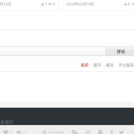
5月23日
1
0
2026年05月19日
0
评论
最新
最早
最热
评分最高
联系我们
20 江西省刘氏实业有限公司 版权所有
Powered by
argchina
0
0
生成海报