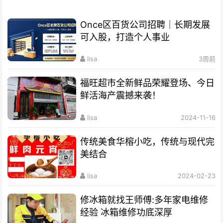
Once区百货公司招聘｜长期发展
可入股，打造个人事业
lisa
3周前
福旺超市全新鲜品荣耀登场、今日
鲜活海产震撼来袭！
lisa
2024-11-16
传统美食华榕小吃，传统与现代完
美结合
lisa
2024-02-23
修冰箱就找王师傅:多年家电维修
经验 冰箱维修功底深厚