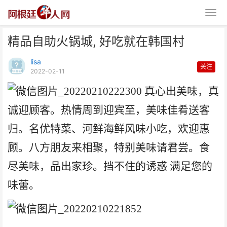
精品自助火锅城, 好吃就在韩国村
lisa
关注
2022-02-11
真心出美味，真
诚
迎
顾客。热情周到迎宾至，美
味
佳肴送客
精品自助火锅城, 好吃就在韩国村
归。名优特菜、河鲜海鲜风味小吃，欢迎惠
顾。八方朋友来相聚，特别美味请君尝。食
尽美味，品出家珍。挡不住的诱惑
满足您的
味蕾。