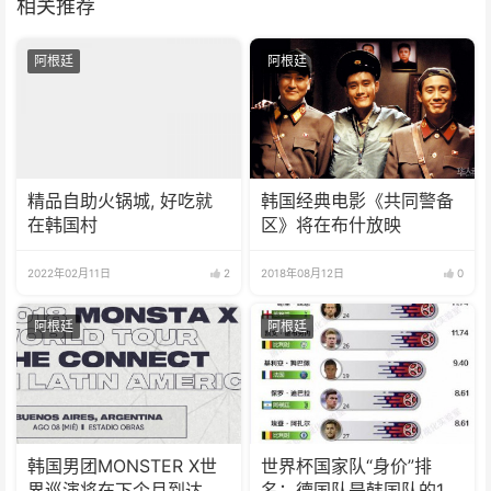
相关推荐
阿根廷
阿根廷
精品自助火锅城, 好吃就
韩国经典电影《共同警备
在韩国村
区》将在布什放映
2022年02月11日
2
2018年08月12日
0
阿根廷
阿根廷
韩国男团MONSTER X世
世界杯国家队“身价”排
界巡演将在下个月到达布
名：德国队是韩国队的10