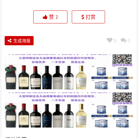
赞
打赏
2
生成海报
0
0