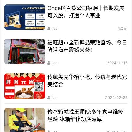
Once区百货公司招聘｜长期发展
可入股，打造个人事业
lisa
4周前
福旺超市全新鲜品荣耀登场、今日
鲜活海产震撼来袭！
lisa
2024-11-16
传统美食华榕小吃，传统与现代完
美结合
lisa
2024-02-23
修冰箱就找王师傅:多年家电维修
经验 冰箱维修功底深厚
lisa
2024-02-15