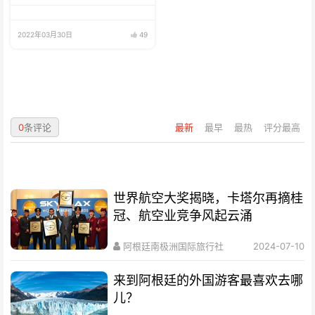
菜、肉类、鱼、海鲜
2022年03月30日
49
0
条评论
最新
最早
最热
评分最高
世界航空大奖揭晓，卡塔尔再摘桂
冠、航空业竞争风起云涌
阿根廷南极洲国际旅行社
2024-07-10
来到阿根廷的外国游客最喜欢去哪
儿？