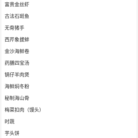
富贵金丝虾
古法石斑鱼
无骨猪手
西芹象拔蚌
金沙海鲜卷
药膳四宝汤
锅仔羊肉煲
海鲜焖冬粉
秘制海山骨
梅菜扣肉（馒头）
时蔬
芋头饼