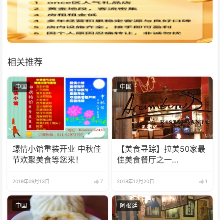
相关推荐
中国
中国
螺情小馆重装开业 中秋佳
【美食寻踪】拉美50家最
节欢聚美食等您来！
佳美食餐厅之一
Aramburu Restó
2019年09月13日
7
2018年12月20日
1
中国
阿根廷