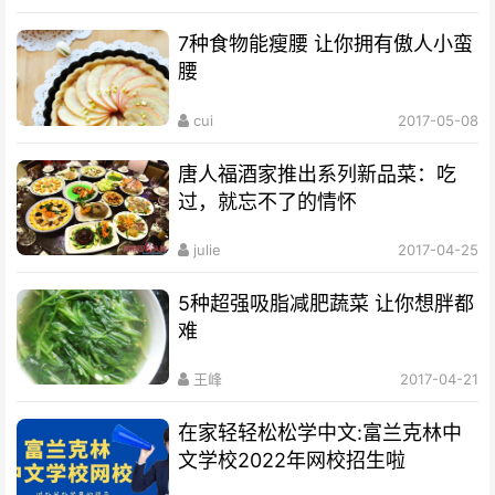
7种食物能瘦腰 让你拥有傲人小蛮
腰
cui
2017-05-08
唐人福酒家推出系列新品菜：吃
过，就忘不了的情怀
julie
2017-04-25
5种超强吸脂减肥蔬菜 让你想胖都
难
王峰
2017-04-21
在家轻轻松松学中文:富兰克林中
文学校2022年网校招生啦