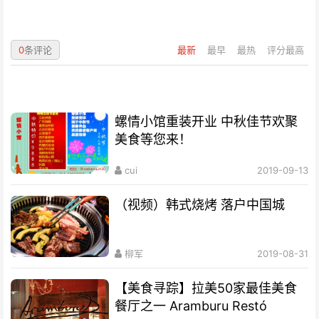
0
条评论
最新
最早
最热
评分最高
螺情小馆重装开业 中秋佳节欢聚
美食等您来！
cui
2019-09-13
（视频）韩式烧烤 落户中国城
柳军
2019-08-31
【美食寻踪】拉美50家最佳美食
餐厅之一 Aramburu Restó