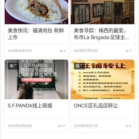
美食快讯：福清肉包 新鲜
美食寻踪：梅西的最爱，
上市
布市La Brigada·足球主题
烤肉餐厅
2018年08月30日
3
2018年07月23日
3
推广
推广
S.F.PANDA线上商城
ONCE区礼品店转让
2020年05月29日
17
2026年04月12日
3