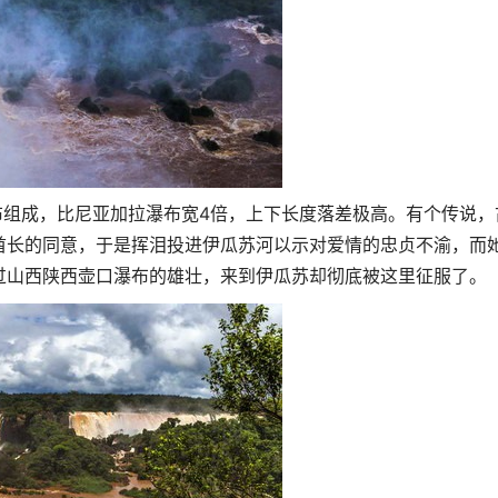
布组成，比尼亚加拉瀑布宽4倍，上下长度落差极高。有个传说，
酋长的同意，于是挥泪投进伊瓜苏河以示对爱情的忠贞不渝，而
过山西陕西壶口瀑布的雄壮，来到伊瓜苏却彻底被这里征服了。