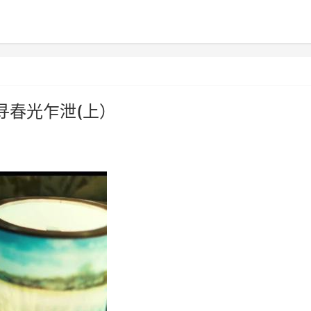
寻春光乍泄(上）