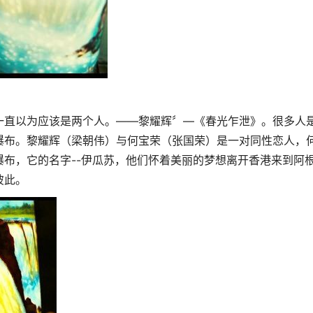
一直以为应该是两个人。——黎耀辉〞—《春光乍泄》。很多人
瀑布。黎耀辉（梁朝伟）与何宝荣（张国荣）是一对同性恋人，
布，它的名字--伊瓜苏，他们怀着美丽的梦想离开香港来到阿
彼此。