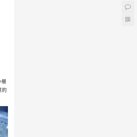
小餐
意的