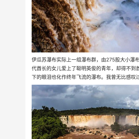
伊瓜苏瀑布实际上一组瀑布群，由275股大小瀑
代酋长的女儿爱上了聪明英俊的青年，却得不到
下的眼泪也化作终年飞流的瀑布。我曾无比感叹