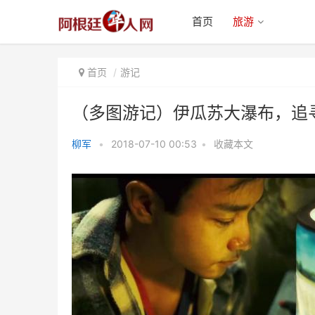
首页
旅游
首页
游记
（多图游记）伊瓜苏大瀑布，追
柳军
•
2018-07-10 00:53
•
收藏本文
（多图游记）伊瓜苏大瀑布，追寻
春光乍泄(上）