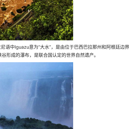
印第安瓜拉尼语中Iguazu意为“大水”，是由位于巴西巴拉那州和阿根廷边
峡谷形成的瀑布，是联合国认定的世界自然遗产。