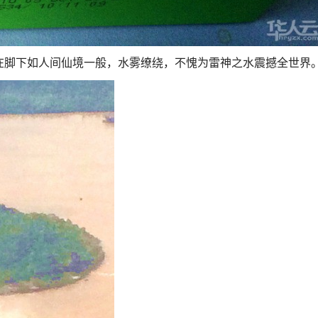
在脚下如人间仙境一般，水雾缭绕，不愧为雷神之水震撼全世界