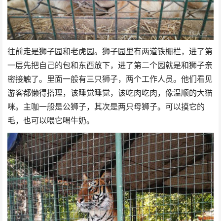
往前走是狮子园和老虎园。狮子园里有两道铁栅栏，进了第
一层先把自己的包和东西放下，进了第二个园就是和狮子亲
密接触了。里面一般有三只狮子，两个工作人员。他们看见
游客都懒得搭理，该睡觉睡觉，该吃肉吃肉，像温顺的大猫
咪。主咖一般是公狮子，其次是两只母狮子。可以摸它的
毛，也可以喂它喝牛奶。