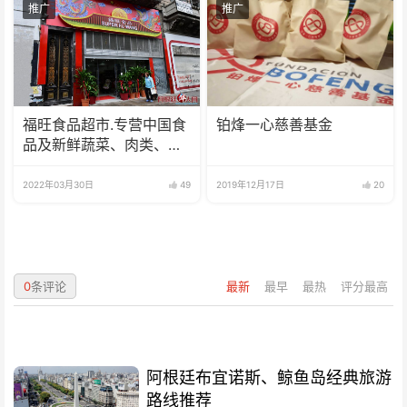
推广
推广
福旺食品超市.专营中国食
铂烽一心慈善基金
品及新鲜蔬菜、肉类、
鱼、海鲜
2022年03月30日
49
2019年12月17日
20
0
条评论
最新
最早
最热
评分最高
阿根廷布宜诺斯、鲸鱼岛经典旅游
路线推荐