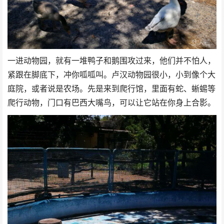
一进动物园，就有一堆鸭子和鹅围攻过来，他们并不怕人，
紧跟在脚底下，冲你呱呱叫。卢汉动物园很小，小到像个大
庭院，或者说是农场。先是来到爬行馆，里面有蛇、蜥蜴等
爬行动物，门口有巴西大嘴鸟，可以让它站在你身上合影。