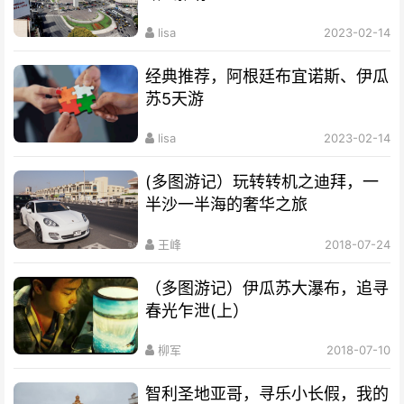
lisa
2023-02-14
经典推荐，阿根廷布宜诺斯、伊瓜
苏5天游
lisa
2023-02-14
(多图游记）玩转转机之迪拜，一
半沙一半海的奢华之旅
王峰
2018-07-24
（多图游记）伊瓜苏大瀑布，追寻
春光乍泄(上）
柳军
2018-07-10
智利圣地亚哥，寻乐小长假，我的