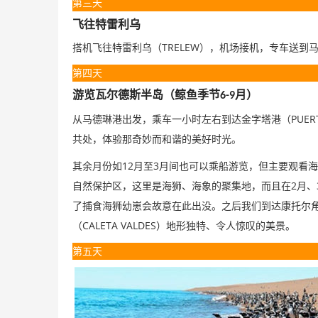
第三天
飞往特雷利乌
TRELEW
搭机飞往特雷利乌（
），机场接机，专车送到
第四天
游览瓦尔德斯半岛（鲸鱼季节
月）
6-9
PUER
从马德琳港出发，乘车一小时左右到达金字塔港（
共处，体验那奇妙而和谐的美好时光。
12
3
其余月份如
月至
月间也可以乘船游览，但主要观看海
2
自然保护区，这里是海狮、海象的聚集地，而且在
月、
了捕食海狮幼崽会故意在此出没。之后我们到达康托尔
CALETA VALDES
（
）地形独特、令人惊叹的美景。
第五天