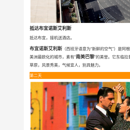
抵达布宜诺斯艾利斯
抵达布宜，接机送酒店。
“
”
布宜诺斯艾利斯
（西班牙语意为
新鲜的空气
）是阿根
“
”
南美巴黎
美洲最欧化的城市，素有
的美誉。它东临拉
草原，风景秀美，气候宜人，别具魅力。
第二天