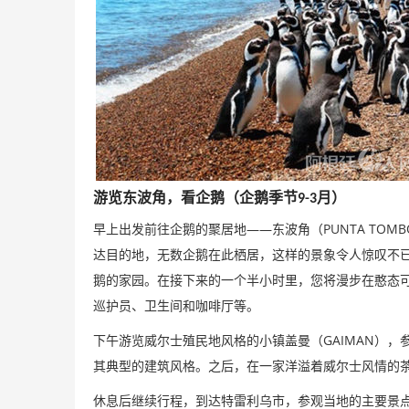
游览东波角，看企鹅（企鹅季节
月）
9-3
——
PUNTA TOMB
早上出发前往企鹅的聚居地
东波角（
达目的地，无数企鹅在此栖居，这样的景象令人惊叹不
鹅的家园。在接下来的一个半小时里，您将漫步在憨态
巡护员、卫生间和咖啡厅等。
GAIMAN
下午游览威尔士殖民地风格的小镇盖曼（
），
其典型的建筑风格。之后，在一家洋溢着威尔士风情的
休息后继续行程，到达特雷利乌市，参观当地的主要景