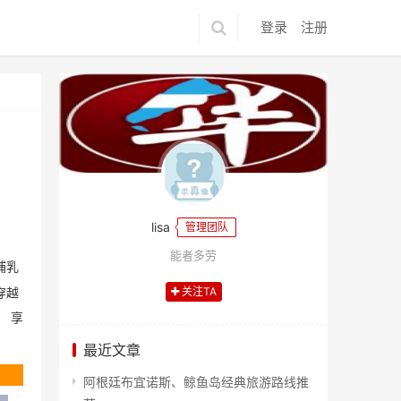
登录
注册
lisa
管理团队
能者多劳
哺乳
关注TA
穿越
！
享
最近文章
阿根廷布宜诺斯、鲸鱼岛经典旅游路线推