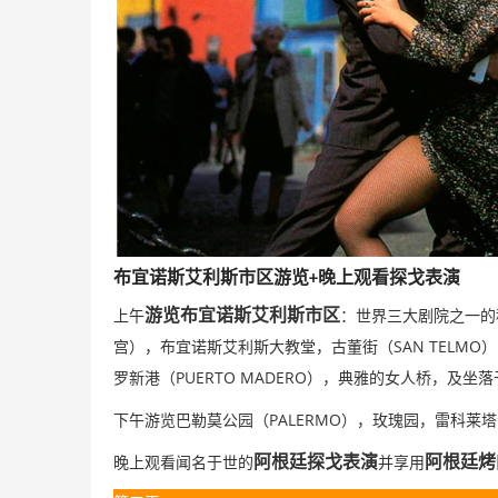
布宜诺斯艾利斯市区游览
晚上观看探戈表演
+
游览布宜诺斯艾利斯市区
上午
：世界三大剧院之一的
SAN TELMO
宫），布宜诺斯艾利斯大教堂，古董街（
）
PUERTO MADERO
罗新港（
），典雅的女人桥，及坐落
PALERMO
下午游览巴勒莫公园（
），玫瑰园，雷科莱塔
阿根廷探戈表演
阿根廷烤
晚上观看闻名于世的
并享用