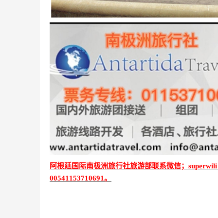
阿根廷国际南极洲旅行社旅游部联系微信；superwil
00541153710691。