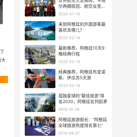
世界航空大奖揭晓，卡塔
尔再摘桂冠、航空业竞争
风起云涌
2024-07-10
来到阿根廷的外国游客最
喜欢去哪儿？
2023-02-14
最新推荐，阿根廷10天9
丁
晚经典行程
斯大
2023-02-14
经典推荐，阿根廷布宜诺
斯、伊瓜苏5天游
2023-02-14
孤独星球的“最佳旅游”排
名2020，阿根廷名列前茅
2019-10-24
阿根廷旅游部长：“阿根廷
全球旅游热度排名第七”
2019-09-27