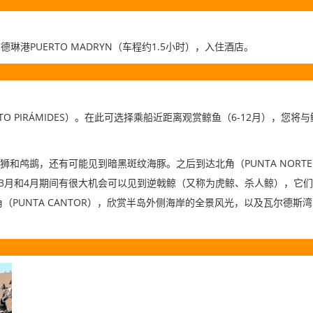
PUERTO MADRYN
1.5
马德琳港
（车程约
小时），入住酒店。
TO PIRÁMIDES
6-12
）。在此可选择乘船近距离观赏鲸鱼（
月），您将与
PUNTA NORTE
狮和鸬鹚，还有可能见到暗黑斑纹海豚。之后到达北角（
3
4
月和
月期间有很大机会可以见到逆戟鲸（又称为虎鲸、杀人鲸），它们
PUNTA CANTOR
角（
），欣赏半岛外侧海岸的全景风光，以及瓦尔德斯湾