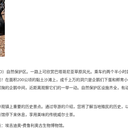
O
）自然保护区。一路上可欣赏巴塔哥尼亚草原风光。乘车约两个半小时
200
已！在面积
公顷的黏土沙滩上，成千上万的洞穴是企鹅们下蛋和孵育小
可掬的企鹅中间，近距离观察它们的一举一动。自然保护区设施齐全，有
参观镇上重要的历史景点。通过导游的介绍，您将了解当地殖民的历史，
茶馆停下来休息，享用美味的传统威尔士茶。
•
点：埃吉迪奥
费鲁利奥古生物博物馆。