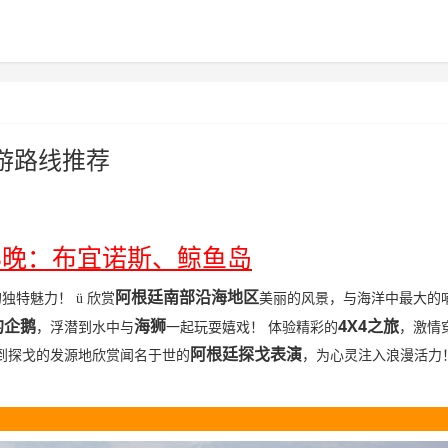
游路线推荐
5
晚：布宜诺斯、鲸鱼岛
阿根廷南部沿海地区
的独特魅力！
ü
欣赏
美丽的风景，与海洋中最大的
4X4
的企鹅
海狮
之旅
，浮潜到水中与
一起玩耍嬉戏！
体验精彩的
，激情
阿根廷探戈表演
到探戈的发源地欣赏闻名于世的
，为心灵注入浪漫活力