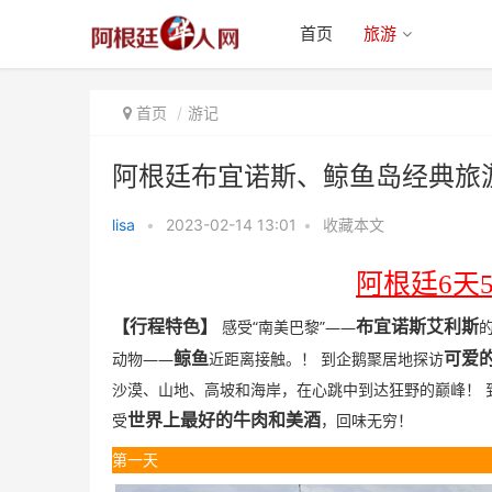
首页
旅游
首页
游记
阿根廷布宜诺斯、鲸鱼岛经典旅
lisa
•
2023-02-14 13:01
•
收藏本文
阿根廷布宜诺斯、鲸鱼岛经典旅游
阿根廷
6
天
路线推荐
“
”——
【行程特色】
布宜诺斯艾利斯
感受
南美巴黎
——
鲸鱼
可爱
动物
近距离接触。！
到企鹅聚居地探访
沙漠、山地、高坡和海岸，在心跳中到达狂野的巅峰！
世界上最好的牛肉和美酒
受
，回味无穷！
第一天