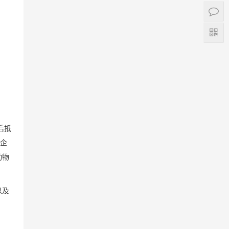
后抵
企
动物
以及