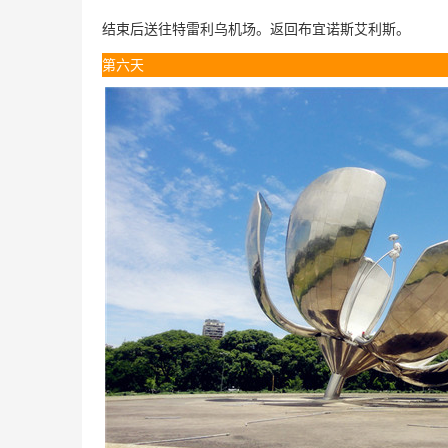
结束后送往特雷利乌机场。返回布宜诺斯艾利斯。
第六天