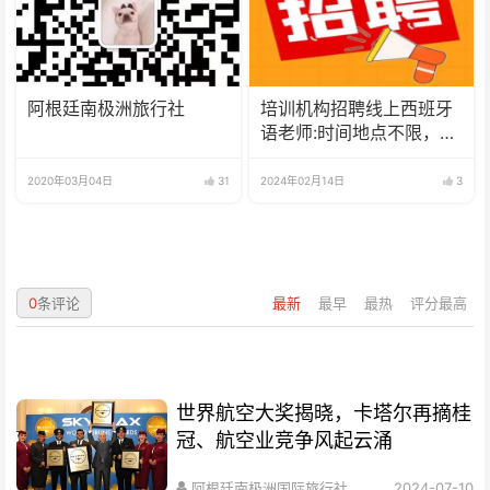
阿根廷南极洲旅行社
培训机构招聘线上西班牙
语老师:时间地点不限，可
兼职可全职
2020年03月04日
31
2024年02月14日
3
0
条评论
最新
最早
最热
评分最高
世界航空大奖揭晓，卡塔尔再摘桂
冠、航空业竞争风起云涌
阿根廷南极洲国际旅行社
2024-07-10