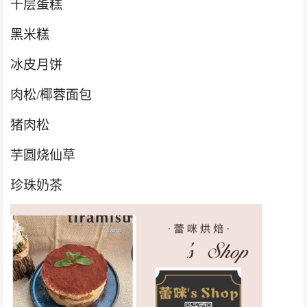
千层蛋糕
黑米糕
冰皮月饼
肉松
/椰蓉面包
猪肉松
芋圆烧仙草
珍珠奶茶