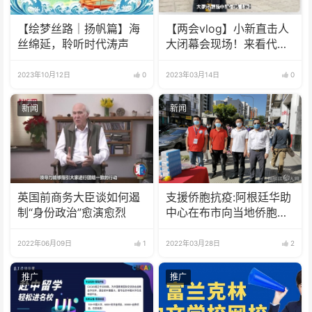
【绘梦丝路｜扬帆篇】海
【两会vlog】小新直击人
丝绵延，聆听时代涛声
大闭幕会现场！来看代表
们怎么说
2023年10月12日
0
2023年03月14日
0
新闻
新闻
英国前商务大臣谈如何遏
支援侨胞抗疫:阿根廷华助
制“身份政治”愈演愈烈
中心在布市向当地侨胞发
放防疫物资
2022年06月09日
1
2022年03月28日
2
推广
推广