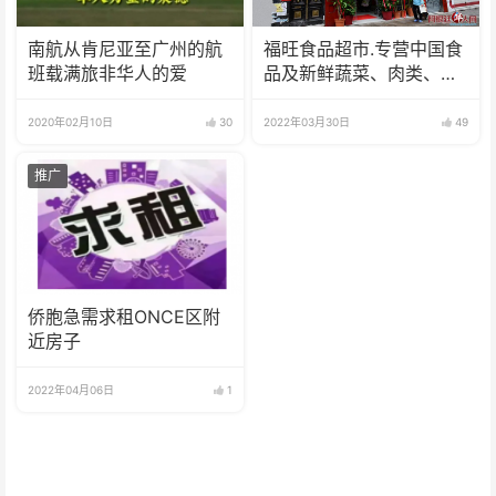
南航从肯尼亚至广州的航
福旺食品超市.专营中国食
班载满旅非华人的爱
品及新鲜蔬菜、肉类、
鱼、海鲜
2020年02月10日
30
2022年03月30日
49
推广
侨胞急需求租ONCE区附
近房子
2022年04月06日
1