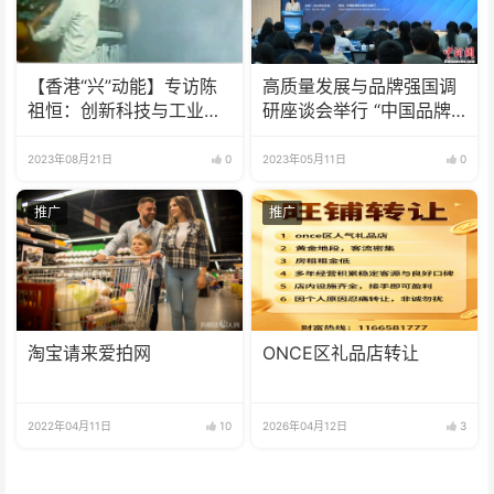
【香港“兴”动能】专访陈
高质量发展与品牌强国调
祖恒：创新科技与工业制
研座谈会举行 “中国品牌
造并驾齐驱 用新的眼光看
出海计划”启动
待香港发展
2023年08月21日
0
2023年05月11日
0
推广
推广
淘宝请来爱拍网
ONCE区礼品店转让
2022年04月11日
10
2026年04月12日
3