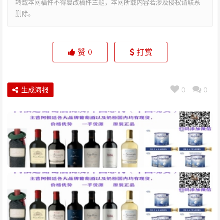
转载本网稿件不得篡改稿件主题，本网所载内容若涉及侵权请联系
删除。
赞
打赏
0
生成海报
0
0