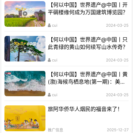
【何以中国】世界遗产@中国丨开
平碉楼缘何成为万国建筑博览园？
cui
2024-03-25
【何以中国】世界遗产@中国丨只
此青绿的黄山如何续写山水传奇？
cui
2024-03-25
【何以中国】世界遗产@中国丨黄
(渤)海候鸟栖息地(第一期)：美丽
海湾成“鸟的天堂”
cui
2024-03-25
旅阿华侨华人烟民的福音来了！
推广信息
2025-12-27