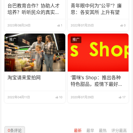
台巴教育合作？协助人才
青年眼中何为“公平”？廉
培养？听听民众的真实声
思：各安其所 上升有望
音！
2023年08月24日
1
2022年07月25日
0
推广
推广
淘宝请来爱拍网
‘蕾咪’s Shop：推出各种
特色甜品，疫情下最好的
选择
2022年04月11日
10
2020年07月29日
17
0
条评论
最新
最早
最热
评分最高