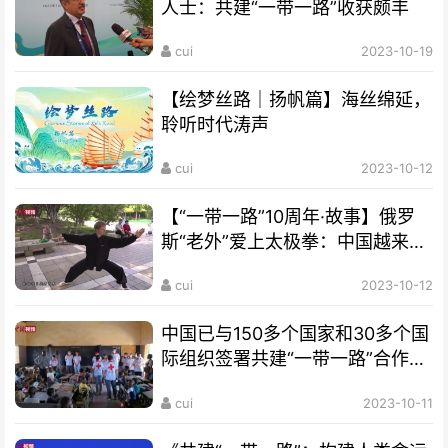
人士：共建“一带一路”收获颇丰
cui
2023-10-19
【绘梦丝路｜扬帆篇】海丝绵延，
聆听时代涛声
cui
2023-10-12
【“一带一路”10周年·故事】俄罗
斯“老外”爱上太极拳：中国越来越
开放 很多人想来学习
cui
2023-10-12
中国已与150多个国家和30多个国
际组织签署共建“一带一路”合作文
件
cui
2023-10-11