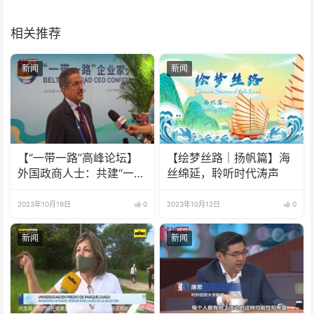
相关推荐
新闻
新闻
【“一带一路”高峰论坛】
【绘梦丝路｜扬帆篇】海
外国政商人士：共建“一带
丝绵延，聆听时代涛声
一路”收获颇丰
2023年10月19日
0
2023年10月12日
0
新闻
新闻