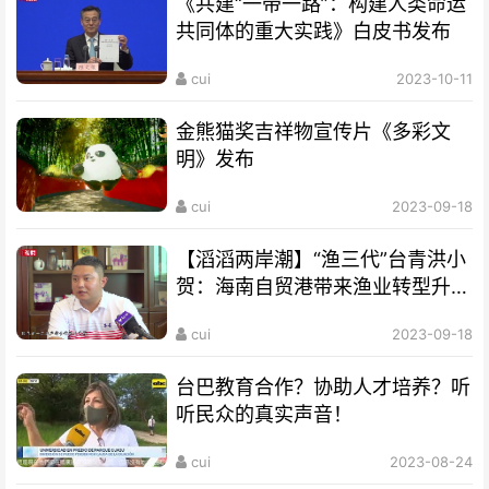
《共建“一带一路”：构建人类命运
共同体的重大实践》白皮书发布
cui
2023-10-11
金熊猫奖吉祥物宣传片《多彩文
明》发布
cui
2023-09-18
【滔滔两岸潮】“渔三代”台青洪小
贺：海南自贸港带来渔业转型升级
良机
cui
2023-09-18
台巴教育合作？协助人才培养？听
听民众的真实声音！
cui
2023-08-24