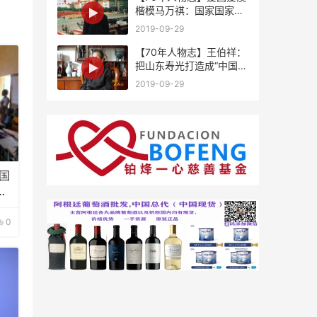
楷模马万祺：国家国家，
祖国是国澳门是家
2019-09-29
【70年人物志】王伯祥：
把山东寿光打造成“中国蔬
菜之乡”
2019-09-29
国
文
0