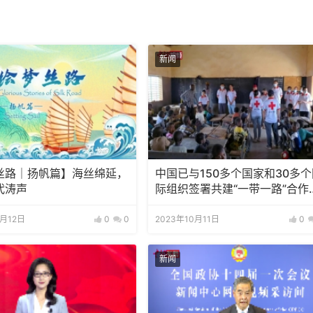
新闻
丝路｜扬帆篇】海丝绵延，
中国已与150多个国家和30多个
代涛声
际组织签署共建“一带一路”合作
件
0月12日
0
0
2023年10月11日
0
新闻