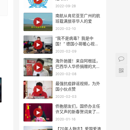
2022-09-28
南航从肯尼亚至广州的航
班载满旅非华人的爱
2020-02-10
“我不是病毒？我是中
国！” 德国小哥暖心视频
支持中国！
2020-02-09
海外驰援！来自阿根廷，
巴西华人华侨捐赠的大批
量紧缺医疗物资将陆续抵
2020-02-08
达国内
最强抗疫辟谣视频，为外
国小伙点赞
2020-02-03
侨胞朋友们，国侨办主任
许又声的新春贺词来了，
请查收！
2020-01-16
【70年人物志】爱国爱澳