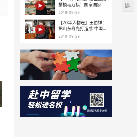
楷模马万祺：国家国家，
祖国是国澳门是家
2019-09-29
【70年人物志】王伯祥：
把山东寿光打造成“中国蔬
菜之乡”
2019-09-29