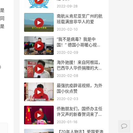
2022-09-28
是
南航从肯尼亚至广州的航
同
班载满旅非华人的爱
是
2020-02-10
“我不是病毒？我是中
国！” 德国小哥暖心视频
支持中国！
2020-02-09
海外驰援！来自阿根廷，
》
巴西华人华侨捐赠的大批
量紧缺医疗物资将陆续抵
2020-02-08
达国内
最强抗疫辟谣视频，为外
国小伙点赞
2020-02-03
侨胞朋友们，国侨办主任
许又声的新春贺词来了，
请查收！
2020-01-16
【70年人物志】爱国爱澳