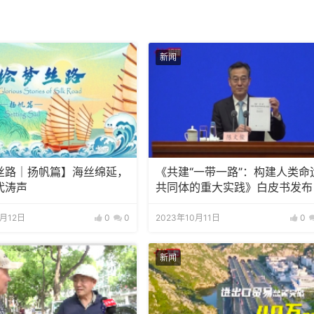
新闻
丝路｜扬帆篇】海丝绵延，
《共建“一带一路”：构建人类命
代涛声
共同体的重大实践》白皮书发布
0月12日
0
0
2023年10月11日
0
新闻