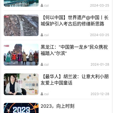
cui
2024-03-25
【何以中国】世界遗产@中国丨长
城保护引入考古后的修缮新思路
cui
2024-03-25
黑龙江：“中国第一龙乡”民众携祝
福踏入“尔滨”
cui
2024-01-28
【最华人】胡兰波：让意大利小朋
友爱上中国童话
cui
2023-12-28
2023，向上时刻