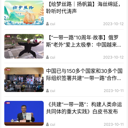
【绘梦丝路｜扬帆篇】海丝绵延，
聆听时代涛声
cui
2023-10-12
【“一带一路”10周年·故事】俄罗
斯“老外”爱上太极拳：中国越来越
开放 很多人想来学习
cui
2023-10-12
中国已与150多个国家和30多个国
际组织签署共建“一带一路”合作文
件
cui
2023-10-11
《共建“一带一路”：构建人类命运
共同体的重大实践》白皮书发布
cui
2023-10-11