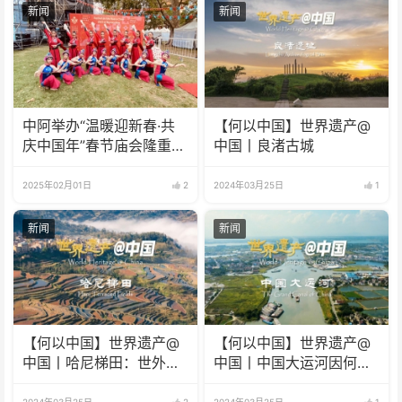
新闻
新闻
中阿举办“温暖迎新春·共
【何以中国】世界遗产@
庆中国年”春节庙会隆重举
中国丨良渚古城
行
2025年02月01日
2
2024年03月25日
1
新闻
新闻
【何以中国】世界遗产@
【何以中国】世界遗产@
中国丨哈尼梯田：世外桃
中国丨中国大运河因何成
源藏着科技密码
为流动的国家记忆？
2024年03月25日
2
2024年03月25日
1