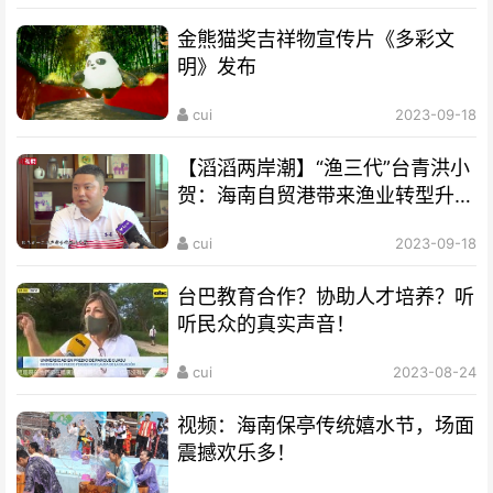
金熊猫奖吉祥物宣传片《多彩文
明》发布
cui
2023-09-18
【滔滔两岸潮】“渔三代”台青洪小
贺：海南自贸港带来渔业转型升级
良机
cui
2023-09-18
台巴教育合作？协助人才培养？听
听民众的真实声音！
cui
2023-08-24
视频：海南保亭传统嬉水节，场面
震撼欢乐多！