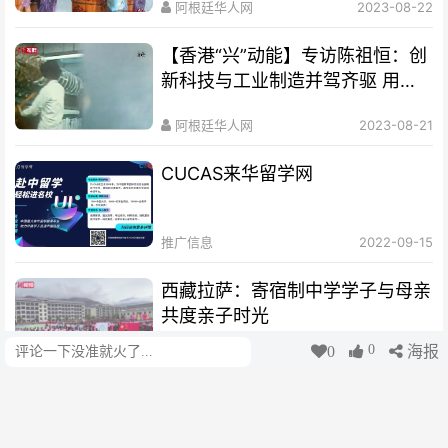
阿根廷华人网
2023-08-22
【香港“兴”动能】专访陈祖恒：创
新科技与工业制造并驾齐驱 用新
的眼光看待香港发展
阿根廷华人网
2023-08-21
CUCAS来华留学网
推广信息
2022-09-15
西藏拉萨：寄宿制中学学子与母亲
共度亲子时光
0
0
海报
评论
cui
2023-05-17
世界电信日：“银发族”的手机里有
哪些“科技与狠活”？