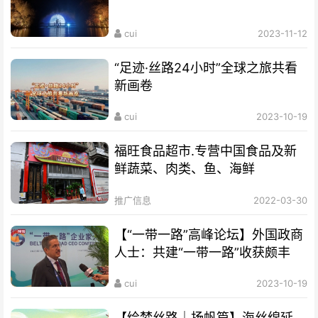
cui
2023-11-12
“足迹·丝路24小时”全球之旅共看
新画卷
cui
2023-10-19
福旺食品超市.专营中国食品及新
鲜蔬菜、肉类、鱼、海鲜
推广信息
2022-03-30
【“一带一路”高峰论坛】外国政商
人士：共建“一带一路”收获颇丰
cui
2023-10-19
【绘梦丝路｜扬帆篇】海丝绵延，