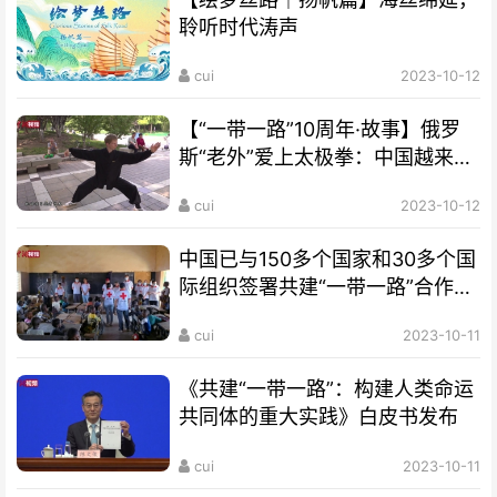
聆听时代涛声
cui
2023-10-12
【“一带一路”10周年·故事】俄罗
斯“老外”爱上太极拳：中国越来越
开放 很多人想来学习
cui
2023-10-12
中国已与150多个国家和30多个国
际组织签署共建“一带一路”合作文
件
cui
2023-10-11
《共建“一带一路”：构建人类命运
共同体的重大实践》白皮书发布
cui
2023-10-11