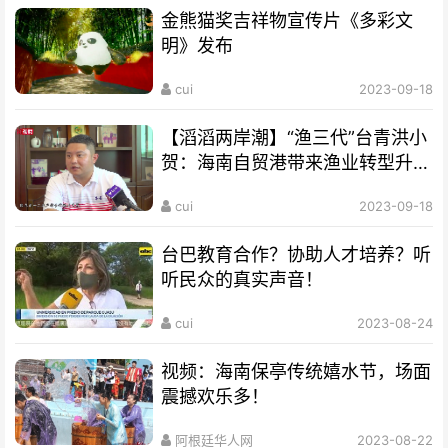
金熊猫奖吉祥物宣传片《多彩文
明》发布
cui
2023-09-18
【滔滔两岸潮】“渔三代”台青洪小
贺：海南自贸港带来渔业转型升级
良机
cui
2023-09-18
台巴教育合作？协助人才培养？听
听民众的真实声音！
cui
2023-08-24
视频：海南保亭传统嬉水节，场面
震撼欢乐多！
阿根廷华人网
2023-08-22