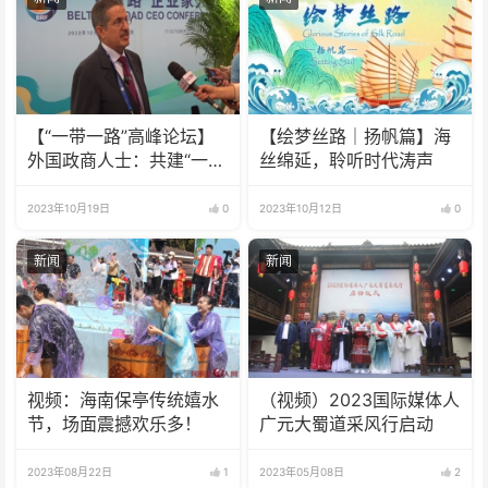
【“一带一路”高峰论坛】
【绘梦丝路｜扬帆篇】海
外国政商人士：共建“一带
丝绵延，聆听时代涛声
一路”收获颇丰
2023年10月19日
0
2023年10月12日
0
新闻
新闻
视频：海南保亭传统嬉水
（视频）2023国际媒体人
节，场面震撼欢乐多！
广元大蜀道采风行启动
2023年08月22日
1
2023年05月08日
2