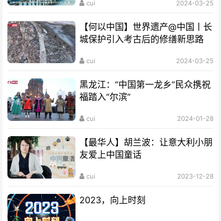
cui
2024-03-25
【何以中国】世界遗产@中国丨长
城保护引入考古后的修缮新思路
cui
2024-03-25
黑龙江：“中国第一龙乡”民众携祝
福踏入“尔滨”
cui
2024-01-28
【最华人】胡兰波：让意大利小朋
友爱上中国童话
cui
2023-12-28
2023，向上时刻