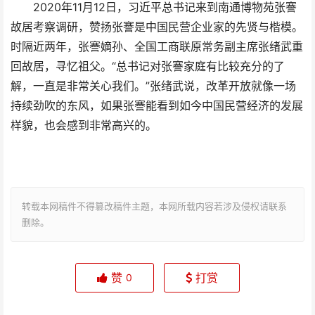
2020年11月12日，习近平总书记来到南通博物苑张謇
故居考察调研，赞扬张謇是中国民营企业家的先贤与楷模。
时隔近两年，张謇嫡孙、全国工商联原常务副主席张绪武重
回故居，寻忆祖父。“总书记对张謇家庭有比较充分的了
解，一直是非常关心我们。”张绪武说，改革开放就像一场
持续劲吹的东风，如果张謇能看到如今中国民营经济的发展
样貌，也会感到非常高兴的。
转载本网稿件不得篡改稿件主题，本网所载内容若涉及侵权请联系
删除。
赞
打赏
0