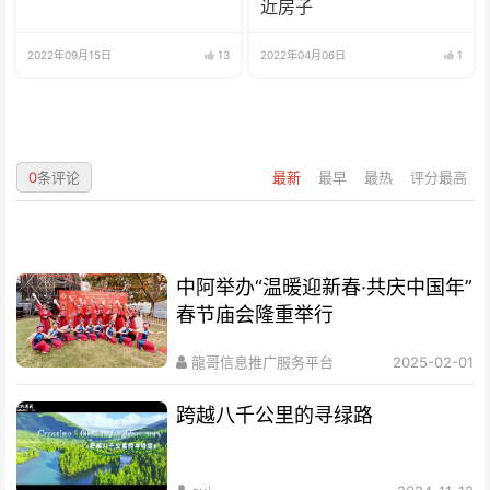
近房子
2022年09月15日
13
2022年04月06日
1
0
条评论
最新
最早
最热
评分最高
中阿举办“温暖迎新春·共庆中国年”
春节庙会隆重举行
龍哥信息推广服务平台
2025-02-01
跨越八千公里的寻绿路